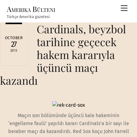
Skip
Amerika Bülteni
Men
to
Türkçe Amerika gazetesi
content
Cardinals, beyzbol
tarihine geçecek
OCTOBER
27
hakem kararıyla
2013
üçüncü maçı
kazandı
Maçın son bölümünde üçüncü kale hakeminin
‘engelleme faulü’ yapıldı kararı Cardinals’a bir sayı ile
beraber maçı da kazandırdı. Red Sox koçu John Farrell