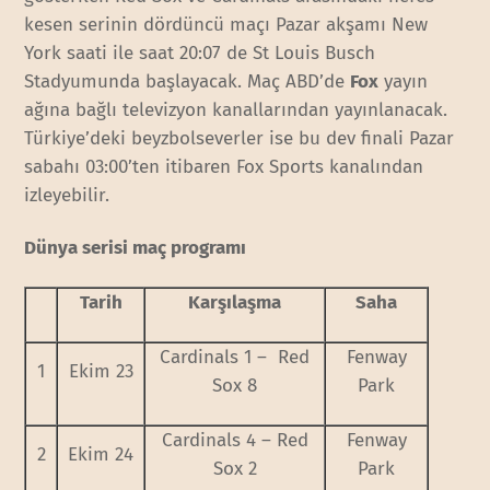
kesen serinin dördüncü maçı Pazar akşamı New
York saati ile saat 20:07 de St Louis Busch
Stadyumunda başlayacak. Maç ABD’de
Fox
yayın
ağına bağlı televizyon kanallarından yayınlanacak.
Türkiye’deki beyzbolseverler ise bu dev finali Pazar
sabahı 03:00’ten itibaren Fox Sports kanalından
izleyebilir.
Dünya serisi maç programı
Tarih
Karşılaşma
Saha
Cardinals 1 – Red
Fenway
1
Ekim 23
Sox 8
Park
Cardinals 4 – Red
Fenway
2
Ekim 24
Sox 2
Park