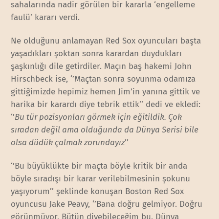
sahalarında nadir görülen bir kararla ‘engelleme
faulü’ kararı verdi.
Ne olduğunu anlamayan Red Sox oyuncuları başta
yaşadıkları şoktan sonra karardan duydukları
şaşkınlığı dile getirdiler. Maçın baş hakemi John
Hirschbeck ise, ‘’Maçtan sonra soyunma odamıza
gittiğimizde hepimiz hemen Jim’in yanına gittik ve
harika bir karardı diye tebrik ettik’’ dedi ve ekledi:
‘’
Bu tür pozisyonları görmek için eğitildik. Çok
sıradan değil ama olduğunda da Dünya Serisi bile
olsa düdük çalmak zorundayız
’’
‘’Bu büyüklükte bir maçta böyle kritik bir anda
böyle sıradışı bir karar verilebilmesinin şokunu
yaşıyorum’’ şeklinde konuşan Boston Red Sox
oyuncusu Jake Peavy, ‘’Bana doğru gelmiyor. Doğru
görünmüyor. Bütün diyebileceğim bu. Dünya