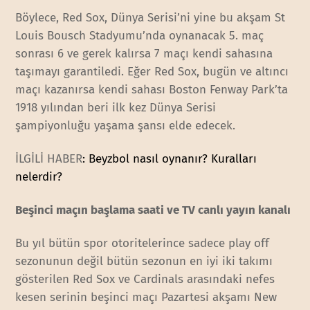
Böylece, Red Sox, Dünya Serisi’ni yine bu akşam St
Louis Bousch Stadyumu’nda oynanacak 5. maç
sonrası 6 ve gerek kalırsa 7 maçı kendi sahasına
taşımayı garantiledi. Eğer Red Sox, bugün ve altıncı
maçı kazanırsa kendi sahası Boston Fenway Park’ta
1918 yılından beri ilk kez Dünya Serisi
şampiyonluğu yaşama şansı elde edecek.
İLGİLİ HABER
: Beyzbol nasıl oynanır? Kuralları
nelerdir?
Beşinci maçın başlama saati ve TV canlı yayın kanalı
Bu yıl bütün spor otoritelerince sadece play off
sezonunun değil bütün sezonun en iyi iki takımı
gösterilen Red Sox ve Cardinals arasındaki nefes
kesen serinin beşinci maçı Pazartesi akşamı New