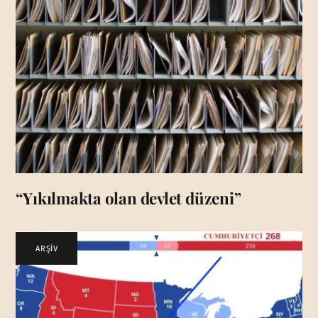
“Yıkılmakta olan devlet düzeni”
ARŞİV