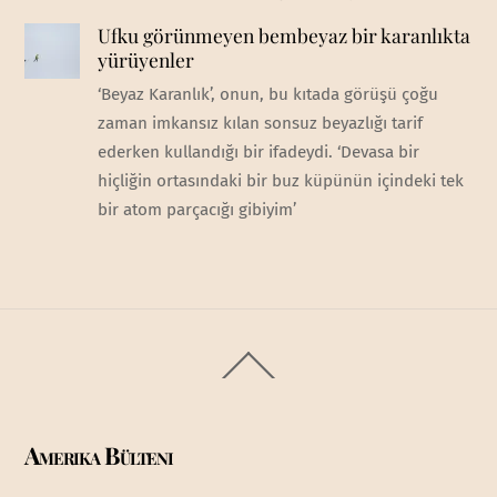
Ufku görünmeyen bembeyaz bir karanlıkta
yürüyenler
‘Beyaz Karanlık’, onun, bu kıtada görüşü çoğu
zaman imkansız kılan sonsuz beyazlığı tarif
ederken kullandığı bir ifadeydi. ‘Devasa bir
hiçliğin ortasındaki bir buz küpünün içindeki tek
bir atom parçacığı gibiyim’
Back
To
Top
Amerika Bülteni