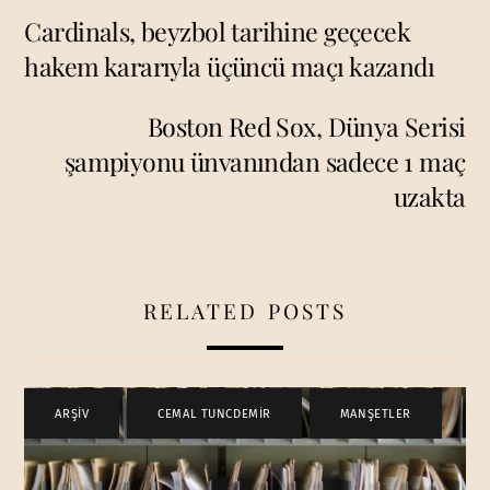
Cardinals, beyzbol tarihine geçecek
hakem kararıyla üçüncü maçı kazandı
Boston Red Sox, Dünya Serisi
şampiyonu ünvanından sadece 1 maç
uzakta
RELATED POSTS
ARŞİV
,
CEMAL TUNCDEMİR
,
MANŞETLER