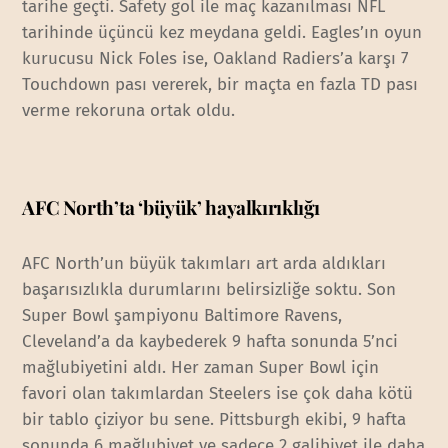
tarihe geçti. Safety gol ile maç kazanılması NFL
tarihinde üçüncü kez meydana geldi. Eagles’ın oyun
kurucusu Nick Foles ise, Oakland Radiers’a karşı 7
Touchdown pası vererek, bir maçta en fazla TD pası
verme rekoruna ortak oldu.
AFC North’ta ‘büyük’ hayalkırıklığı
AFC North’un büyük takımları art arda aldıkları
başarısızlıkla durumlarını belirsizliğe soktu. Son
Super Bowl şampiyonu Baltimore Ravens,
Cleveland’a da kaybederek 9 hafta sonunda 5’nci
mağlubiyetini aldı. Her zaman Super Bowl için
favori olan takımlardan Steelers ise çok daha kötü
bir tablo çiziyor bu sene. Pittsburgh ekibi, 9 hafta
sonunda 6 mağlubiyet ve sadece 2 galibiyet ile daha