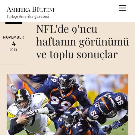
Skip
Amerika Bülteni
Men
to
Türkçe Amerika gazetesi
content
NFL’de 9’ncu
haftanın görünümü
NOVEMBER
4
ve toplu sonuçlar
2013