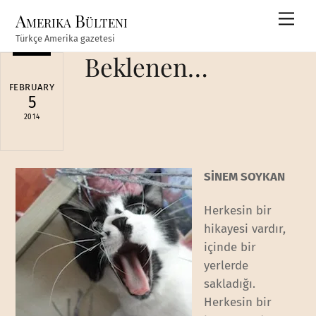
Skip
Amerika Bülteni
Men
to
Türkçe Amerika gazetesi
content
Beklenen…
FEBRUARY
5
2014
SİNEM SOYKAN
Herkesin bir
hikayesi vardır,
içinde bir
yerlerde
sakladığı.
Herkesin bir