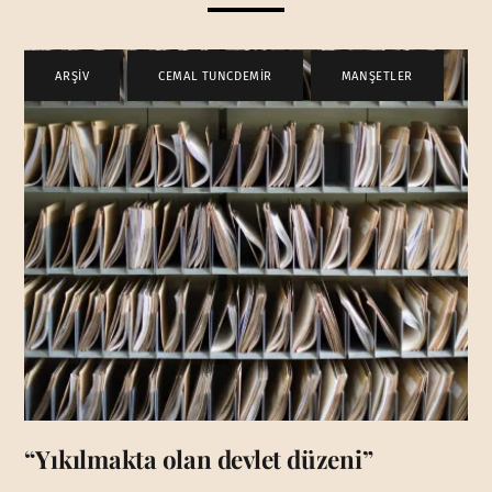
ARŞİV
,
CEMAL TUNCDEMİR
,
MANŞETLER
“Yıkılmakta olan devlet düzeni”