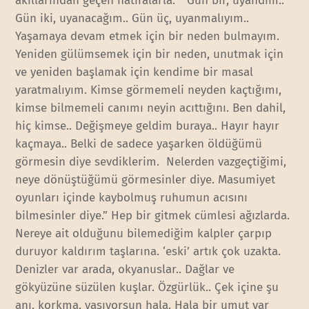
akıllarından geçen hatıralarla. “Gün bir, uyandım..
Gün iki, uyanacağım.. Gün üç, uyanmalıyım..
Yaşamaya devam etmek için bir neden bulmayım.
Yeniden gülümsemek için bir neden, unutmak için
ve yeniden başlamak için kendime bir masal
yaratmalıyım. Kimse görmemeli neyden kaçtığımı,
kimse bilmemeli canımı neyin acıttığını. Ben dahil,
hiç kimse.. Değişmeye geldim buraya.. Hayır hayır
kaçmaya.. Belki de sadece yaşarken öldüğümü
görmesin diye sevdiklerim. Nelerden vazgeçtiğimi,
neye dönüştüğümü görmesinler diye. Masumiyet
oyunları içinde kaybolmuş ruhumun acısını
bilmesinler diye.” Hep bir gitmek cümlesi ağızlarda.
Nereye ait olduğunu bilemediğim kalpler çarpıp
duruyor kaldırım taşlarına. ‘eski’ artık çok uzakta.
Denizler var arada, okyanuslar.. Dağlar ve
gökyüzüne süzülen kuşlar. Özgürlük.. Çek içine şu
anı, korkma, yaşıyorsun hala. Hala bir umut var