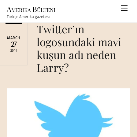
Skip
Amerika Bülteni
Men
to
Türkçe Amerika gazetesi
content
Twitter’ın
logosundaki mavi
MARCH
27
kuşun adı neden
2014
Larry?