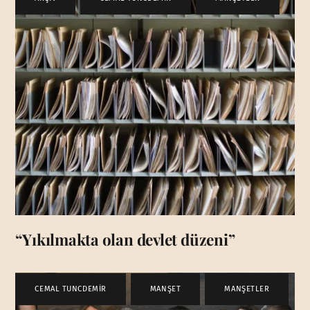
“Yıkılmakta olan devlet düzeni”
CEMAL TUNCDEMİR
,
MANŞET
,
MANŞETLER