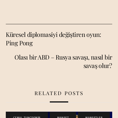
Küresel diplomasiyi değiştiren oyun:
Ping Pong
Olası bir ABD – Rusya savaşı, nasıl bir
savaş olur?
RELATED POSTS
CEMAL TUNCDEMİR
,
MANŞET
,
MANŞETLER