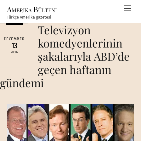
Skip
Amerika Bülteni
Men
to
Türkçe Amerika gazetesi
content
Televizyon
komedyenlerinin
DECEMBER
13
şakalarıyla ABD’de
2014
geçen haftanın
gündemi