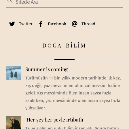
Twitter
Facebook
Thread
DOĞA-BİLİM
Summer is coming
Türümüzün 11 bin yıllık modern tarihinde ilk kez,
kış değil, yaz mevsimi en ölümcül mevsim haline
geldi. Kış mevsiminde ölen insan sayısı hızla
azalırken, yaz mevsiminde ölen insan sayısı hızla
yükseliyor.
‘Her şey her şeyle irtibatlı’
19. yüzyılın en ünlü bilim insanıydı. Sonra bütün