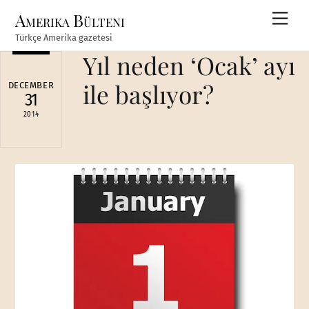
Skip
Amerika Bülteni
Men
to
Türkçe Amerika gazetesi
content
Yıl neden ‘Ocak’ ayı
ile başlıyor?
DECEMBER
31
2014