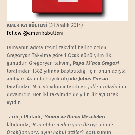
AMERİKA BÜLTENİ
(31 Aralık 2014)
Follow @amerikabulteni
Dünyanın adeta resmi takvimi haline gelen
Gregoryan Takvime göre 1 Ocak günü yılın ilk
günüdür. Gregoryan takvim,
Papa 13’ncü Gregori
tarafından 1582 yılında başlatıldığı için onun adıyla
anılıyor. Aslında büyük ölçüde
Julius Caesar
tarafından M.S. 46 yılında tanıtılan
Julien Takvimi
nin
devamıdır. Her iki takvimde de yılın ilk ayı Ocak
ayıdır.
Tarihçi Plutark, ‘
Yunan ve Roma Meseleleri
’
kitabında, ‘
Romalılar neden yılın ilk ayı olarak
Ocak(January) ayını kabul ettiler?
’ sorusunun