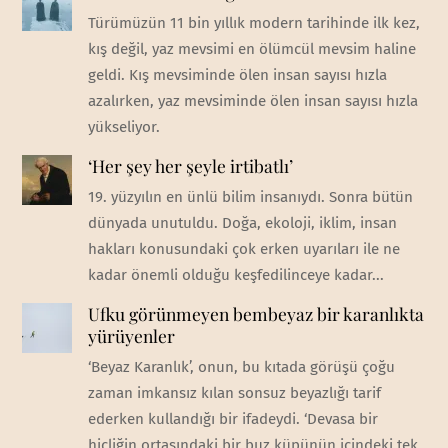
Türümüzün 11 bin yıllık modern tarihinde ilk kez,
kış değil, yaz mevsimi en ölümcül mevsim haline
geldi. Kış mevsiminde ölen insan sayısı hızla
azalırken, yaz mevsiminde ölen insan sayısı hızla
yükseliyor.
‘Her şey her şeyle irtibatlı’
19. yüzyılın en ünlü bilim insanıydı. Sonra bütün
dünyada unutuldu. Doğa, ekoloji, iklim, insan
hakları konusundaki çok erken uyarıları ile ne
kadar önemli olduğu keşfedilinceye kadar...
Ufku görünmeyen bembeyaz bir karanlıkta
yürüyenler
‘Beyaz Karanlık’, onun, bu kıtada görüşü çoğu
zaman imkansız kılan sonsuz beyazlığı tarif
ederken kullandığı bir ifadeydi. ‘Devasa bir
hiçliğin ortasındaki bir buz küpünün içindeki tek