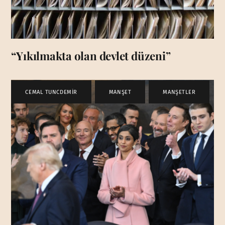
“Yıkılmakta olan devlet düzeni”
CEMAL TUNCDEMİR
,
MANŞET
,
MANŞETLER