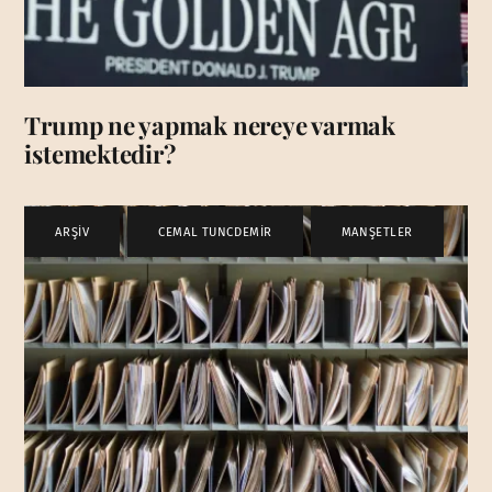
Trump ne yapmak nereye varmak
istemektedir?
ARŞİV
,
CEMAL TUNCDEMİR
,
MANŞETLER