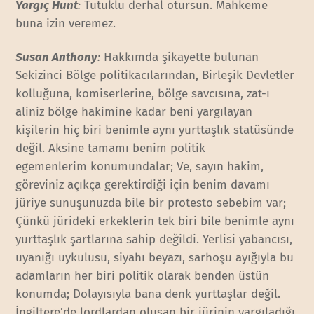
Yargıç Hunt
:
Tutuklu derhal otursun. Mahkeme
buna izin veremez.
Susan Anthony
:
Hakkımda şikayette bulunan
Sekizinci Bölge politikacılarından, Birleşik Devletler
kolluğuna, komiserlerine, bölge savcısına, zat-ı
aliniz bölge hakimine kadar beni yargılayan
kişilerin hiç biri benimle aynı yurttaşlık statüsünde
değil. Aksine tamamı benim politik
egemenlerim konumundalar; Ve, sayın hakim,
göreviniz açıkça gerektirdiği için benim davamı
jüriye sunuşunuzda bile bir protesto sebebim var;
Çünkü jürideki erkeklerin tek biri bile benimle aynı
yurttaşlık şartlarına sahip değildi. Yerlisi yabancısı,
uyanığı uykulusu, siyahı beyazı, sarhoşu ayığıyla bu
adamların her biri politik olarak benden üstün
konumda; Dolayısıyla bana denk yurttaşlar değil.
İngiltere’de lordlardan oluşan bir jürinin yargıladığı