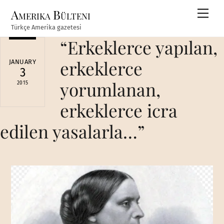
Skip
Amerika Bülteni
Men
to
Türkçe Amerika gazetesi
content
“Erkeklerce yapılan,
erkeklerce
JANUARY
3
yorumlanan,
2015
erkeklerce icra
edilen yasalarla…”