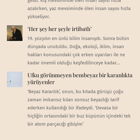
geldi. Kış mevsiminde ölen insan sayısı hızla
azalırken, yaz mevsiminde ölen insan sayısı hızla
yükseliyor.
‘Her şey her şeyle irtibatlı’
19. yüzyılın en ünlü bilim insanıydı. Sonra bütün
dünyada unutuldu. Doğa, ekoloji, iklim, insan
hakları konusundaki çok erken uyarıları ile ne
kadar önemli olduğu keşfedilinceye kadar...
Ufku görünmeyen bembeyaz bir karanlıkta
yürüyenler
‘Beyaz Karanlık’, onun, bu kıtada görüşü çoğu
zaman imkansız kılan sonsuz beyazlığı tarif
ederken kullandığı bir ifadeydi. ‘Devasa bir
hiçliğin ortasındaki bir buz küpünün içindeki tek
bir atom parçacığı gibiyim’