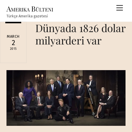
Skip
Amerika Bülteni
Men
to
Türkçe Amerika gazetesi
content
Dünyada 1826 dolar
milyarderi var
MARCH
2
2015