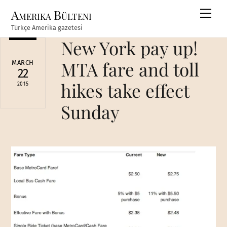
Skip
Amerika Bülteni
Men
to
Türkçe Amerika gazetesi
content
New York pay up!
MTA fare and toll
MARCH
22
hikes take effect
2015
Sunday