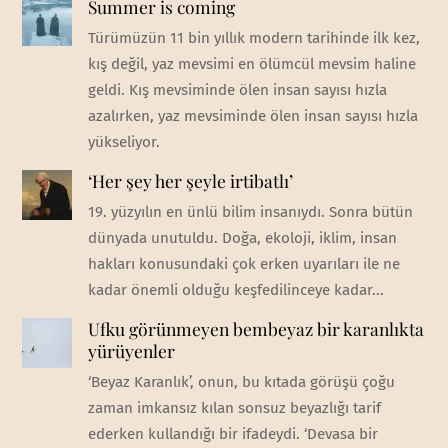
Summer is coming
Türümüzün 11 bin yıllık modern tarihinde ilk kez,
kış değil, yaz mevsimi en ölümcül mevsim haline
geldi. Kış mevsiminde ölen insan sayısı hızla
azalırken, yaz mevsiminde ölen insan sayısı hızla
yükseliyor.
‘Her şey her şeyle irtibatlı’
19. yüzyılın en ünlü bilim insanıydı. Sonra bütün
dünyada unutuldu. Doğa, ekoloji, iklim, insan
hakları konusundaki çok erken uyarıları ile ne
kadar önemli olduğu keşfedilinceye kadar...
Ufku görünmeyen bembeyaz bir karanlıkta
yürüyenler
‘Beyaz Karanlık’, onun, bu kıtada görüşü çoğu
zaman imkansız kılan sonsuz beyazlığı tarif
ederken kullandığı bir ifadeydi. ‘Devasa bir