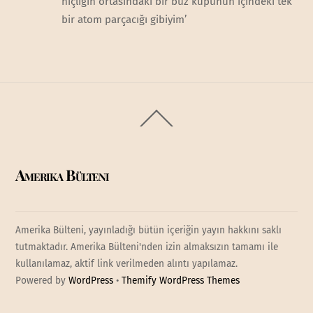
hiçliğin ortasındaki bir buz küpünün içindeki tek
bir atom parçacığı gibiyim’
Back
To
Top
Amerika Bülteni
Amerika Bülteni, yayınladığı bütün içeriğin yayın hakkını saklı
tutmaktadır. Amerika Bülteni'nden izin almaksızın tamamı ile
kullanılamaz, aktif link verilmeden alıntı yapılamaz.
Powered by
WordPress
•
Themify WordPress Themes