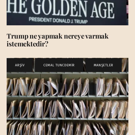
Trump ne yapmak nereye varmak
istemektedir?
ARŞİV
,
CEMAL TUNCDEMİR
,
MANŞETLER