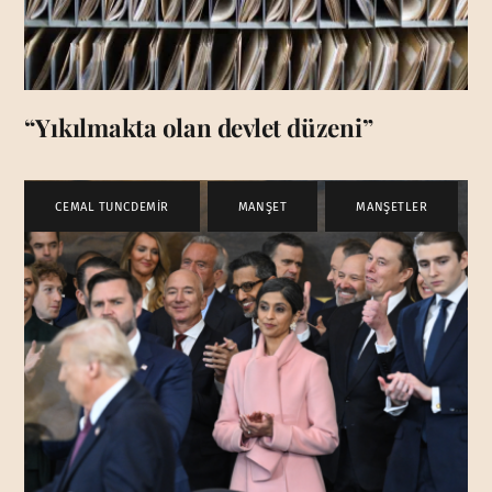
“Yıkılmakta olan devlet düzeni”
CEMAL TUNCDEMİR
,
MANŞET
,
MANŞETLER