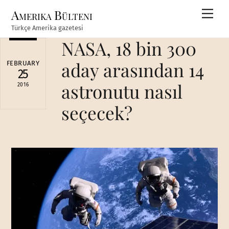
Skip
Amerika Bülteni
Men
to
Türkçe Amerika gazetesi
content
NASA, 18 bin 300
aday arasından 14
FEBRUARY
25
astronutu nasıl
2016
seçecek?