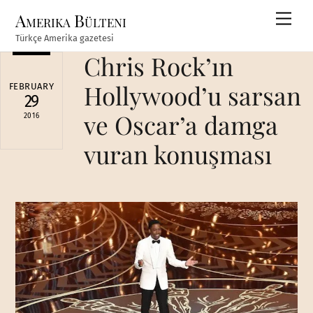
Skip
Amerika Bülteni
Men
to
Türkçe Amerika gazetesi
content
Chris Rock’ın
Hollywood’u sarsan
FEBRUARY
29
ve Oscar’a damga
2016
vuran konuşması