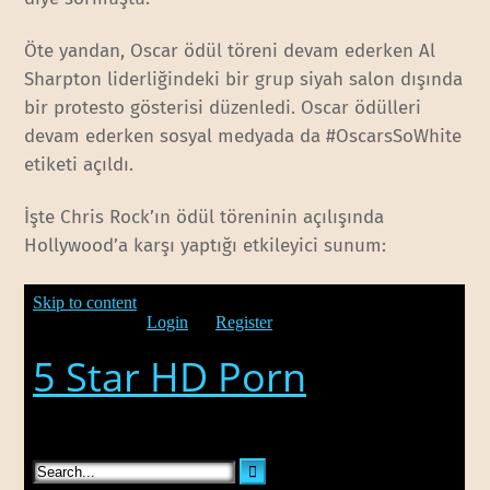
Öte yandan, Oscar ödül töreni devam ederken Al
Sharpton liderliğindeki bir grup siyah salon dışında
bir protesto gösterisi düzenledi. Oscar ödülleri
devam ederken sosyal medyada da #OscarsSoWhite
etiketi açıldı.
İşte Chris Rock’ın ödül töreninin açılışında
Hollywood’a karşı yaptığı etkileyici sunum: