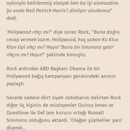
oylarıyla belirlenmiş olsaydı ben bu işi alamazdım.
Şu anda Neil Patrick Harris’i dinliyor olurdunuz
”
dedi.
‘
Hollywood ırkçı mı?
’ diye soran Rock, ‘’
Buna doğru
cevap vermek lazım. Hollywood, haç yakan Ku Klux
Klan tipi ırkçı mı? Hayır! ‘Bana bir limonata getir’
ırkçısı mı? Hayır!
’’ şeklinde konuştu.
Rock ardından ABD Başkanı Obama ile bir
Hollywood bağış kampanyası gecesindeki anısını
paylaştı.
Gecede sadece dört siyah olduklarını belirten Rock
diğer üç kişinin de müzisyenler Quincy Jones ve
Questlove ile Def Jam kurucu ortağı Russell
Simmons olduğunu aktardı. ‘Olağan şüpheliler yani’
diyerek..