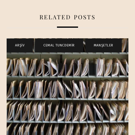
RELATED POSTS
ARŞİV
,
CEMAL TUNCDEMİR
,
MANŞETLER