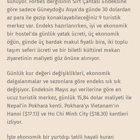
sunuyor. Forbes dergisinin Sırt Çantası Endeksine
göre sadece Güneydoğu Asya’da günde 30 dolardan
az para ile gezip konaklayabileceğiniz 9 turistik
merkez var. Endeks hazırlanırken, iyi ve ekonomik
bir hostel’da günlük yatak ücreti, üç ekonomik
öğün, günde üç bardak makul fiyatlı bira, iki toplu
taşım seferi ücreti ve bir biletli kültürel mekan
ziyaretinin maliyeti göz önüne alınıyor.
Günlük kur değeri değişiklikleri, ekonomik
dalgalanmalar ve sezonlara göre endeks sık sık
değişiyor. Endeksin Mayıs ayı verilerine göre en
ucuz turistik merkez, günlük 15,84 dolar maliyeti ile
Nepal’in Pokhara kenti. Pokhara’yı Vietanam’ın
Hanoi ($17.13) ve Ho Chi Minh City ($18.30) kentleri
izliyor.
İşte ekonomik bir yurtdışı tatili hayali kuran