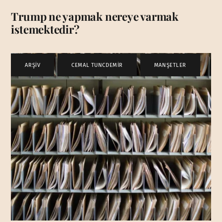
Trump ne yapmak nereye varmak
istemektedir?
ARŞİV
,
CEMAL TUNCDEMİR
,
MANŞETLER