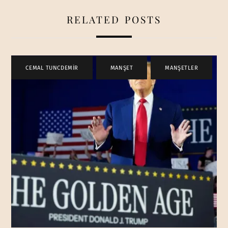
RELATED POSTS
CEMAL TUNCDEMİR
,
MANŞET
,
MANŞETLER