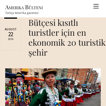
Skip
Amerika Bülteni
Men
to
Türkçe Amerika gazetesi
content
Bütçesi kısıtlı
turistler için en
AUGUST
22
ekonomik 20 turistik
2016
şehir