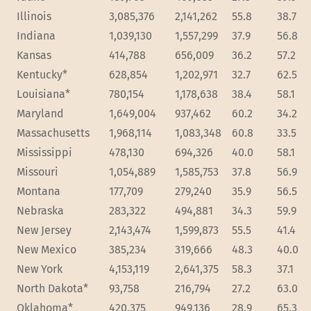
Illinois
3,085,376
2,141,262
55.8
38.7
Indiana
1,039,130
1,557,299
37.9
56.8
Kansas
414,788
656,009
36.2
57.2
Kentucky*
628,854
1,202,971
32.7
62.5
Louisiana*
780,154
1,178,638
38.4
58.1
Maryland
1,649,004
937,462
60.2
34.2
Massachusetts
1,968,114
1,083,348
60.8
33.5
Mississippi
478,130
694,326
40.0
58.1
Missouri
1,054,889
1,585,753
37.8
56.9
Montana
177,709
279,240
35.9
56.5
Nebraska
283,322
494,881
34.3
59.9
New Jersey
2,143,474
1,599,873
55.5
41.4
New Mexico
385,234
319,666
48.3
40.0
New York
4,153,119
2,641,375
58.3
37.1
North Dakota*
93,758
216,794
27.2
63.0
Oklahoma*
420,375
949,136
28.9
65.3