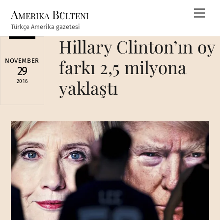
Skip
Amerika Bülteni
Men
to
Türkçe Amerika gazetesi
content
Hillary Clinton’ın oy
farkı 2,5 milyona
NOVEMBER
29
yaklaştı
2016