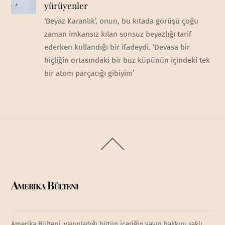
yürüyenler
‘Beyaz Karanlık’, onun, bu kıtada görüşü çoğu
zaman imkansız kılan sonsuz beyazlığı tarif
ederken kullandığı bir ifadeydi. ‘Devasa bir
hiçliğin ortasındaki bir buz küpünün içindeki tek
bir atom parçacığı gibiyim’
Back
To
Top
Amerika Bülteni
Amerika Bülteni, yayınladığı bütün içeriğin yayın hakkını saklı