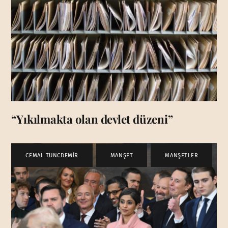
“Yıkılmakta olan devlet düzeni”
CEMAL TUNCDEMİR
,
MANŞET
,
MANŞETLER