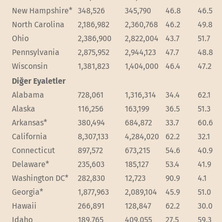
New Hampshire*
348,526
345,790
46.8
46.5
North Carolina
2,186,982
2,360,768
46.2
49.8
Ohio
2,386,900
2,822,004
43.7
51.7
Pennsylvania
2,875,952
2,944,123
47.7
48.8
Wisconsin
1,381,823
1,404,000
46.4
47.2
Diğer Eyaletler
Alabama
728,061
1,316,314
34.4
62.1
Alaska
116,256
163,199
36.5
51.3
Arkansas*
380,494
684,872
33.7
60.6
California
8,307,133
4,284,020
62.2
32.1
Connecticut
897,572
673,215
54.6
40.9
Delaware*
235,603
185,127
53.4
41.9
Washington DC*
282,830
12,723
90.9
4.1
Georgia*
1,877,963
2,089,104
45.9
51.0
Hawaii
266,891
128,847
62.2
30.0
Idaho
189,765
409,055
27.5
59.3