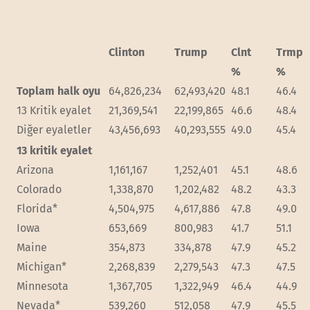
Clinton
Trump
Clnt
Trmp
%
%
Toplam halk oyu
64,826,234
62,493,420
48.1
46.4
13 Kritik eyalet
21,369,541
22,199,865
46.6
48.4
Diğer eyaletler
43,456,693
40,293,555
49.0
45.4
13 kritik eyalet
Arizona
1,161,167
1,252,401
45.1
48.6
Colorado
1,338,870
1,202,482
48.2
43.3
Florida*
4,504,975
4,617,886
47.8
49.0
Iowa
653,669
800,983
41.7
51.1
Maine
354,873
334,878
47.9
45.2
Michigan*
2,268,839
2,279,543
47.3
47.5
Minnesota
1,367,705
1,322,949
46.4
44.9
Nevada*
539,260
512,058
47.9
45.5