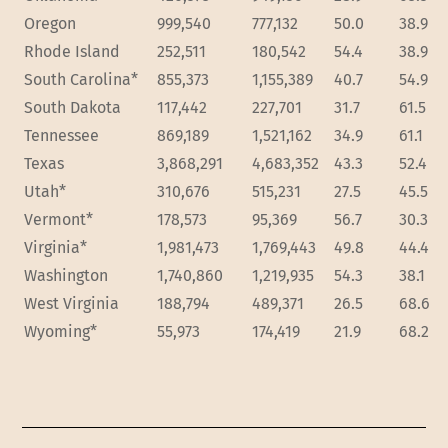
Oregon
999,540
777,132
50.0
38.9
Rhode Island
252,511
180,542
54.4
38.9
South Carolina*
855,373
1,155,389
40.7
54.9
South Dakota
117,442
227,701
31.7
61.5
Tennessee
869,189
1,521,162
34.9
61.1
Texas
3,868,291
4,683,352
43.3
52.4
Utah*
310,676
515,231
27.5
45.5
Vermont*
178,573
95,369
56.7
30.3
Virginia*
1,981,473
1,769,443
49.8
44.4
Washington
1,740,860
1,219,935
54.3
38.1
West Virginia
188,794
489,371
26.5
68.6
Wyoming*
55,973
174,419
21.9
68.2