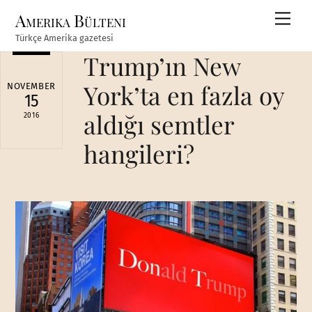
Skip
Amerika Bülteni
Men
to
Türkçe Amerika gazetesi
content
Trump’ın New
York’ta en fazla oy
NOVEMBER
15
aldığı semtler
2016
hangileri?