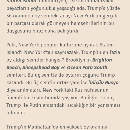
Staten Island
. Cumhuriyetçi Partili muhafazakar
beyazların yoğunlukla yaşadığı ada, Trump’a yüzde
56 oranında oy vererek, adayı New York’un gerçek
bir parçası olarak görmeyen hemşehrilerinin bu
duygusunu biraz daha pekiştirdi.
Peki, New York popüler kültürüne uyarak Staten
Island’ı New York’tan saymazsak, Trump’ın en fazla
oy aldığı semtler hangisi? Brooklyn’in
Brighton
Beach, Sheepshead Bay
ve
Ocean Park South
semtleri. Bu üç semtte de oyların çoğunu Trump
kazandı. Bu üç semtin ortak yanı ise ‘
küçük Rusya
’
diye anılmaları. New York’taki Rus nüfusunun
önemli bir kısmı burada yaşıyor. Bu ilginç sonuç
Trump ile Putin arasındaki sıcaklığın bir yansıması
bilinmez…
Trump’ın Manhattan’da en yüksek oy oranına