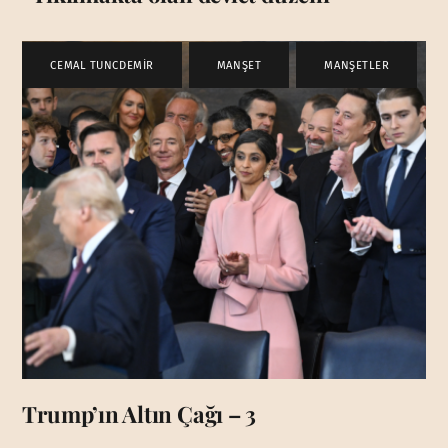
CEMAL TUNCDEMİR
,
MANŞET
,
MANŞETLER
Trump’ın Altın Çağı – 3