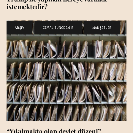
istemektedir?
ARŞİV
,
CEMAL TUNCDEMİR
,
MANŞETLER
“Yıkılmakta olan devlet düzeni”