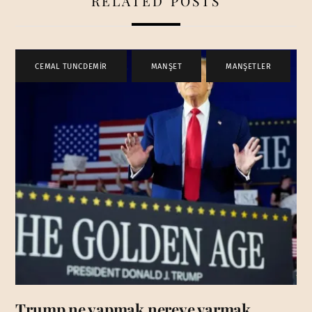
RELATED POSTS
CEMAL TUNCDEMİR
,
MANŞET
,
MANŞETLER
Trump ne yapmak nereye varmak