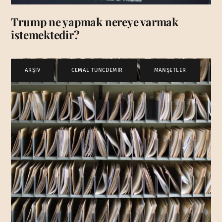
Trump ne yapmak nereye varmak
istemektedir?
ARŞİV
,
CEMAL TUNCDEMİR
,
MANŞETLER