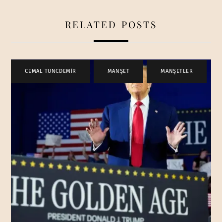
RELATED POSTS
CEMAL TUNCDEMİR
,
MANŞET
,
MANŞETLER