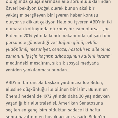
olduğunda çalışanlarından aile sorumluluklarından
özveri bekliyor. Doğal olarak bunun aksi bir
yaklaşım sergileyen bir işveren haber konusu
oluyor ve dikkat çekiyor. Hele bu işveren ABD’nin iki
numaralı koltuğunda oturmuş bir isim olursa… Joe
Biden’ın 2014 yılında kendi makamında çalışan tüm
personele gönderdiği ve ‘
doğum günü, evlilik
yıldönümü, mezuniyet, cenaze, hastalık vb aile olma
zamanını iş için kaçıran arkadaşımın kalbini kırarım
’
mealindeki mesajının, sık sık sosyal medyada
yeniden yankılanması bundan…
ABD’nin bir önceki başkan yardımcısı Joe Biden,
ailesine düşkünlüğü ile bilinen bir isim. Bunun en
önemli nedeni de 1972 yılında daha 30 yaşındayken
yaşadığı bir aile trajedisi. Amerikan Senatosuna
seçilen en genç isim olduktan sadece iki hafta
sonra hayatının en büyük acısını yaşadı. Biden’ın