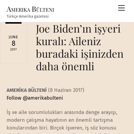
Skip
Amerika Bülteni
Men
to
Türkçe Amerika gazetesi
content
Joe Biden’ın işyeri
kuralı: Aileniz
JUNE
8
buradaki işinizden
2017
daha önemli
AMERİKA BÜLTENİ
(8 Haziran 2017)
Follow @amerikabulteni
İş ve aile sorumlulukları arasında denge arayışı,
modern çalışma hayatının en önemli tartışma
konularından biri. Birçok işveren, iş söz konusu