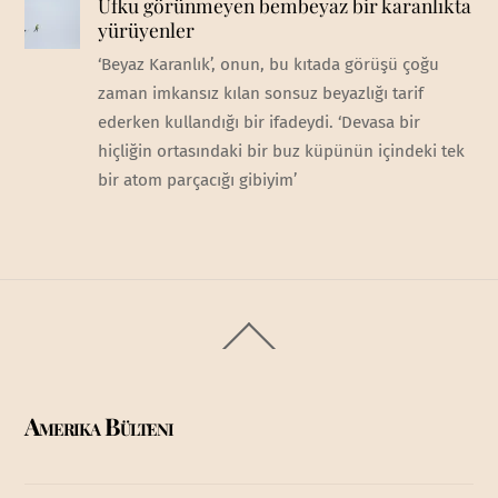
Ufku görünmeyen bembeyaz bir karanlıkta
yürüyenler
‘Beyaz Karanlık’, onun, bu kıtada görüşü çoğu
zaman imkansız kılan sonsuz beyazlığı tarif
ederken kullandığı bir ifadeydi. ‘Devasa bir
hiçliğin ortasındaki bir buz küpünün içindeki tek
bir atom parçacığı gibiyim’
Back
To
Top
Amerika Bülteni