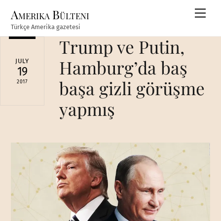
Skip
Amerika Bülteni
Men
to
Türkçe Amerika gazetesi
content
Trump ve Putin,
Hamburg’da baş
JULY
19
başa gizli görüşme
2017
yapmış