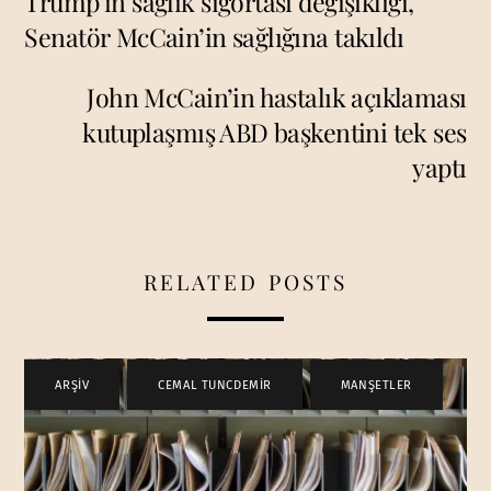
Trump’ın sağlık sigortası değişikliği,
Senatör McCain’in sağlığına takıldı
John McCain’in hastalık açıklaması
kutuplaşmış ABD başkentini tek ses
yaptı
RELATED POSTS
ARŞİV
,
CEMAL TUNCDEMİR
,
MANŞETLER