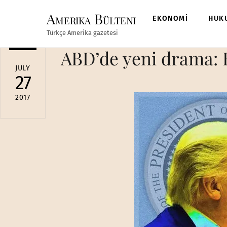
Skip
Amerika Bülteni
to
EKONOMİ
HUK
content
Türkçe Amerika gazetesi
ABD’de yeni drama: 
JULY
27
2017