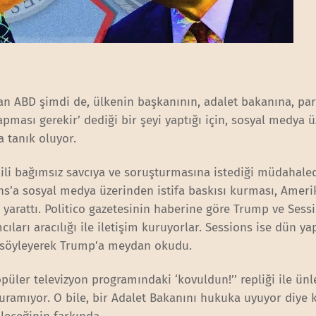
yan ABD şimdi de, ülkenin başkanının, adalet bakanına, part
apması gerekir’ dediği bir şeyi yaptığı için, sosyal medya 
a tanık oluyor.
kili bağımsız savcıya ve soruşturmasına istediği müdahale
ns’a sosyal medya üzerinden istifa baskısı kurması, Amer
 yarattı. Politico gazetesinin haberine göre Trump ve Sess
ları aracılığı ile iletişim kuruyorlar. Sessions ise dün yap
nı söyleyerek Trump’a meydan okudu.
üler televizyon programındaki ‘kovuldun!’’ repliği ile ün
kuramıyor. O bile, bir Adalet Bakanını hukuka uyuyor diye