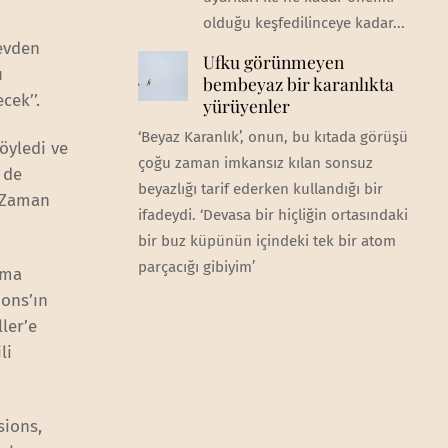
olduğu keşfedilinceye kadar...
revden
Ufku görünmeyen
u
bembeyaz bir karanlıkta
cek’’.
yürüyenler
‘Beyaz Karanlık’, onun, bu kıtada görüşü
öyledi ve
çoğu zaman imkansız kılan sonsuz
 de
beyazlığı tarif ederken kullandığı bir
. Zaman
ifadeydi. ‘Devasa bir hiçliğin ortasındaki
bir buz küpünün içindeki tek bir atom
parçacığı gibiyim’
rma
ions’ın
ler’e
li
sions,