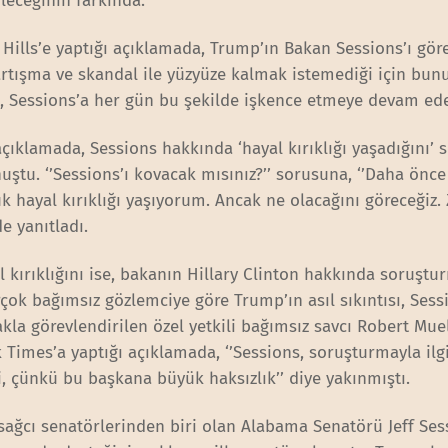
leceğinin farkında.
Hills’e yaptığı açıklamada, Trump’ın Bakan Sessions’ı gö
rtışma ve skandal ile yüzyüze kalmak istemediği için bun
p, Sessions’a her gün bu şekilde işkence etmeye devam ede
açıklamada, Sessions hakkında ‘hayal kırıklığı yaşadığını’ s
uştu. ‘’Sessions’ı kovacak mısınız?’’ sorusuna, ‘’Daha önce
 hayal kırıklığı yaşıyorum. Ancak ne olacağını göreceğiz
e yanıtladı.
 kırıklığını ise, bakanın Hillary Clinton hakkında soruştu
ok bağımsız gözlemciye göre Trump’ın asıl sıkıntısı, Sess
la görevlendirilen özel yetkili bağımsız savcı Robert Muel
mes’a yaptığı açıklamada, ‘’Sessions, soruşturmayla ilgi
, çünkü bu başkana büyük haksızlık’’ diye yakınmıştı.
sağcı senatörlerinden biri olan Alabama Senatörü Jeff Ses