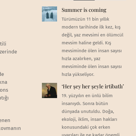
Summer is coming
Türümüzün 11 bin yıllık
modern tarihinde ilk kez, kış
değil, yaz mevsimi en ölümcül
mevsim haline geldi. Kış
ili
mevsiminde ölen insan sayısı
üzerinde
hızla azalırken, yaz
mevsiminde ölen insan sayısı
de
hızla yükseliyor.
ikna
‘Her şey her şeyle irtibatlı’
ions
19. yüzyılın en ünlü bilim
tığı
insanıydı. Sonra bütün
dünyada unutuldu. Doğa,
ekoloji, iklim, insan hakları
lenen
konusundaki çok erken
 kovmanın
uyarıları ile ne kadar önemli