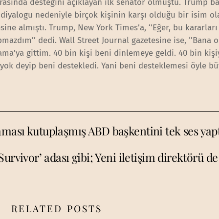
rasında desteğini açıklayan ilk senatör olmuştu. Trump b
 diyalogu nedeniyle birçok kişinin karşı olduğu bir isim ol
sine almıştı. Trump, New York Times’a, ‘’Eğer, bu kararları
mazdım’’ dedi. Wall Street Journal gazetesine ise, ‘’Bana 
a’ya gittim. 40 bin kişi beni dinlemeye geldi. 40 bin kişi
ok deyip beni destekledi. Yani beni desteklemesi öyle bü
aması kutuplaşmış ABD başkentini tek ses yap
Survivor’ adası gibi; Yeni iletişim direktörü d
RELATED POSTS