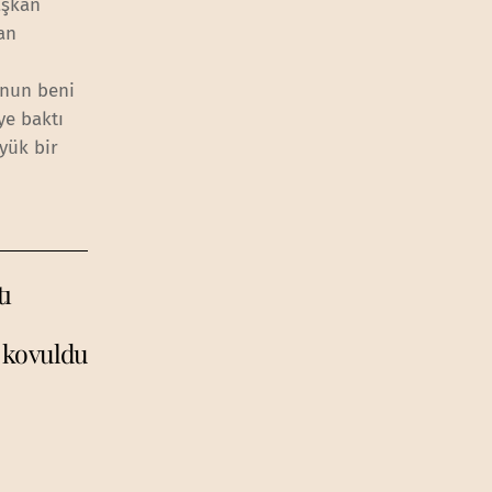
aşkan
an
onun beni
ye baktı
yük bir
tı
e kovuldu