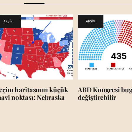
ARŞİV
ARŞİV
eçim haritasının küçük
ABD Kongresi bug
avi noktası: Nebraska
değiştirebilir