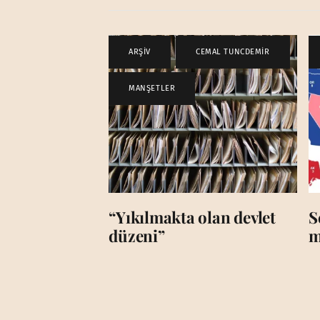
ARŞİV
,
CEMAL TUNCDEMİR
,
MANŞETLER
“Yıkılmakta olan devlet
S
düzeni”
m