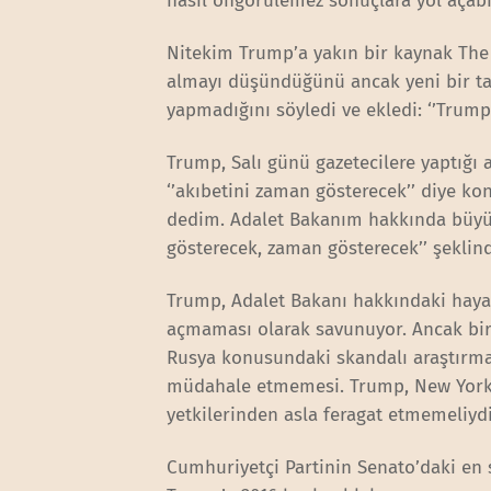
nasıl öngörülemez sonuçlara yol açabi
Nitekim Trump’a yakın bir kaynak The 
almayı düşündüğünü ancak yeni bir ta
yapmadığını söyledi ve ekledi: ‘’Trum
Trump, Salı günü gazetecilere yaptığı 
‘’akıbetini zaman gösterecek’’ diye kon
dedim. Adalet Bakanım hakkında büyük
gösterecek, zaman gösterecek’’ şeklind
Trump, Adalet Bakanı hakkındaki hayal
açmaması olarak savunuyor. Ancak birç
Rusya konusundaki skandalı araştırmak
müdahale etmemesi. Trump, New York Ti
yetkilerinden asla feragat etmemeliydi
Cumhuriyetçi Partinin Senato’daki en 