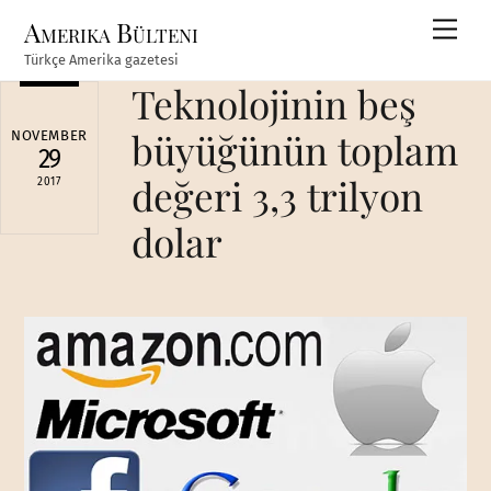
Skip
Amerika Bülteni
Men
to
Türkçe Amerika gazetesi
content
Teknolojinin beş
büyüğünün toplam
NOVEMBER
29
değeri 3,3 trilyon
2017
dolar