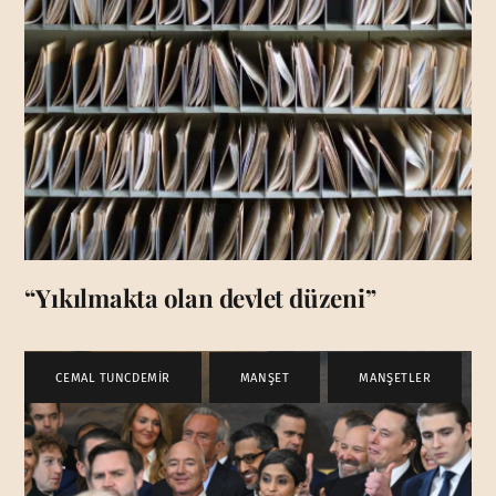
“Yıkılmakta olan devlet düzeni”
CEMAL TUNCDEMİR
,
MANŞET
,
MANŞETLER