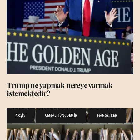
Trump ne yapmak nereye varmak
istemektedir?
ARŞİV
,
CEMAL TUNCDEMİR
,
MANŞETLER