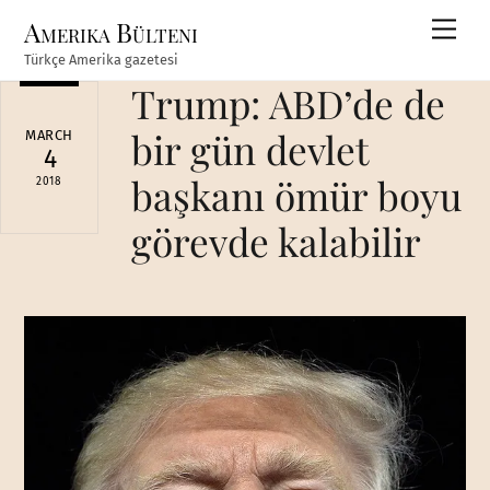
Skip
Amerika Bülteni
Men
to
Türkçe Amerika gazetesi
content
Trump: ABD’de de
bir gün devlet
MARCH
4
başkanı ömür boyu
2018
görevde kalabilir