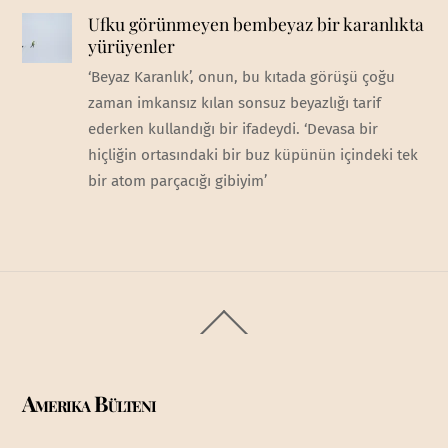
Ufku görünmeyen bembeyaz bir karanlıkta
yürüyenler
‘Beyaz Karanlık’, onun, bu kıtada görüşü çoğu
zaman imkansız kılan sonsuz beyazlığı tarif
ederken kullandığı bir ifadeydi. ‘Devasa bir
hiçliğin ortasındaki bir buz küpünün içindeki tek
bir atom parçacığı gibiyim’
Back
To
Top
Amerika Bülteni