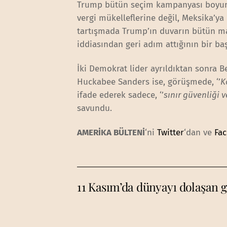
Trump bütün seçim kampanyası boyunca
vergi mükelleflerine değil, Meksika’ya 
tartışmada Trump’ın duvarın bütün mal
iddiasından geri adım attığının bir ba
İki Demokrat lider ayrıldıktan sonra 
Huckabee Sanders ise, görüşmede, ‘’
K
ifade ederek sadece, ‘’
sınır güvenliği 
savundu.
AMERİKA BÜLTENİ
‘ni
Twitter
‘dan ve
Fa
11 Kasım’da dünyayı dolaşan g