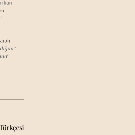
rikan
en
’
Sarah
dığını
’’
ğunu
’’
Türkçesi