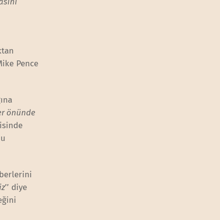
asını
ktan
Mike Pence
ğına
er önünde
isinde
nu
berlerini
iz
’’ diye
eğini