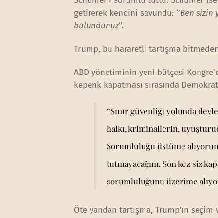
Schumer’ı sorumlu tuttu. Schumer ise 
getirerek kendini savundu: ‘’
Ben sizin 
bulundunuz
’’.
Trump, bu hararetli tartışma bitmeden
ABD yönetiminin yeni bütçesi Kongre
kepenk kapatması sırasında Demokratla
‘’Sınır güvenliği yolunda de
halkı, kriminallerin, uyuşturu
Sorumluluğu üstüme alıyorum.
tutmayacağım. Son kez siz kap
sorumluluğunu üzerime alıyoru
Öte yandan tartışma, Trump’ın seçim v