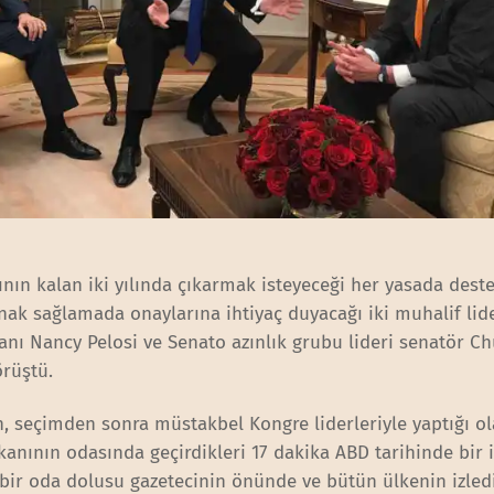
ın kalan iki yılında çıkarmak isteyeceği her yasada deste
nak sağlamada onaylarına ihtiyaç duyacağı iki muhalif lid
anı Nancy Pelosi ve Senato azınlık grubu lideri senatör C
örüştü.
n, seçimden sonra müstakbel Kongre liderleriyle yaptığı ol
kanının odasında geçirdikleri 17 dakika ABD tarihinde bir 
 bir oda dolusu gazetecinin önünde ve bütün ülkenin izledi