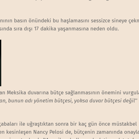
anının basın önündeki bu haşlamasını sessizce sineye çek
asında sıra dışı 17 dakika yaşanmasına neden oldu.
lan Meksika duvarına bütçe sağlanmasının önemini vurgu
an, bunun adı yönetim bütçesi, yoksa duvar bütçesi değil
’
çabaları ile uğraştıktan sonra bir kaç gün önce müstakbel
iilen kesinleşen Nancy Pelosi de, bütçenin zamanında ona