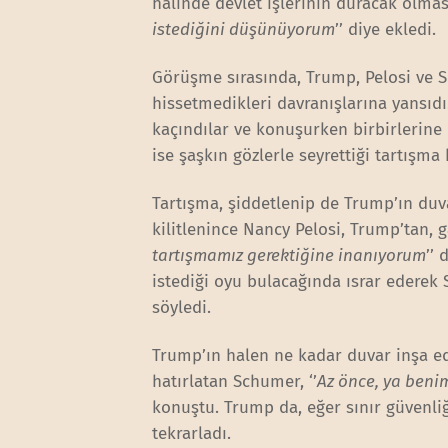
halinde devlet işlerinin duracak olması
istediğini düşünüyorum
’’ diye ekledi.
Görüşme sırasında, Trump, Pelosi ve 
hissetmedikleri davranışlarına yansıd
kaçındılar ve konuşurken birbirlerin
ise şaşkın gözlerle seyrettiği tartışm
Tartışma, şiddetlenip de Trump’ın duv
kilitlenince Nancy Pelosi, Trump’tan, g
tartışmamız gerektiğine inanıyorum
’’
istediği oyu bulacağında ısrar edere
söyledi.
Trump’ın halen ne kadar duvar inşa edil
hatırlatan Schumer, ‘’
Az önce, ya benim
konuştu. Trump da, eğer sınır güvenl
tekrarladı.