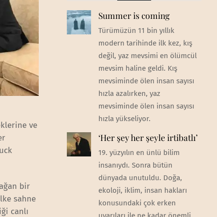
Summer is coming
Türümüzün 11 bin yıllık
modern tarihinde ilk kez, kış
değil, yaz mevsimi en ölümcül
mevsim haline geldi. Kış
mevsiminde ölen insan sayısı
hızla azalırken, yaz
mevsiminde ölen insan sayısı
hızla yükseliyor.
klerine ve
‘Her şey her şeyle irtibatlı’
er
huck
19. yüzyılın en ünlü bilim
insanıydı. Sonra bütün
dünyada unutuldu. Doğa,
ağan bir
ekoloji, iklim, insan hakları
ilke sahne
konusundaki çok erken
ği canlı
uyarıları ile ne kadar önemli