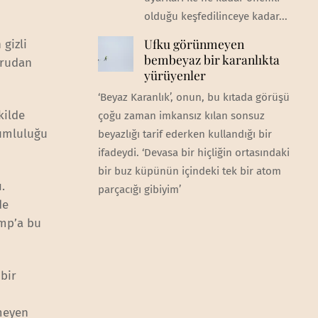
olduğu keşfedilinceye kadar...
Ufku görünmeyen
gizli
bembeyaz bir karanlıkta
ğrudan
yürüyenler
‘Beyaz Karanlık’, onun, bu kıtada görüşü
kilde
çoğu zaman imkansız kılan sonsuz
rumluluğu
beyazlığı tarif ederken kullandığı bir
ifadeydi. ‘Devasa bir hiçliğin ortasındaki
bir buz küpünün içindeki tek bir atom
.
parçacığı gibiyim’
de
ump’a bu
bir
emeyen