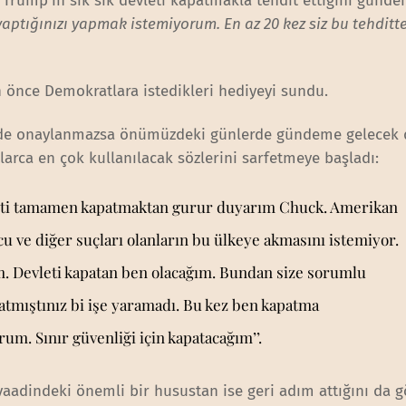
Trump’ın sık sık devleti kapatmakla tehdit ettiğini günd
yaptığınızı yapmak istemiyorum. En az 20 kez siz bu tehditt
 önce Demokratlara istedikleri hediyeyi sundu.
’de onaylanmazsa önümüzdeki günlerde gündeme gelecek 
rca en çok kullanılacak sözlerini sarfetmeye başladı:
vleti tamamen kapatmaktan gurur duyarım Chuck. Amerikan
cu ve diğer suçları olanların bu ülkeye akmasını istemiyor.
 Devleti kapatan ben olacağım. Bundan size sorumlu
atmıştınız bi işe yaramadı. Bu kez ben kapatma
m. Sınır güvenliği için kapatacağım’’.
aadindeki önemli bir husustan ise geri adım attığını da g