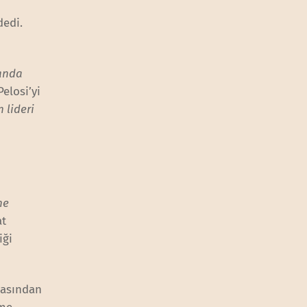
edi.
anda
elosi’yi
 lideri
ne
at
iği
masından