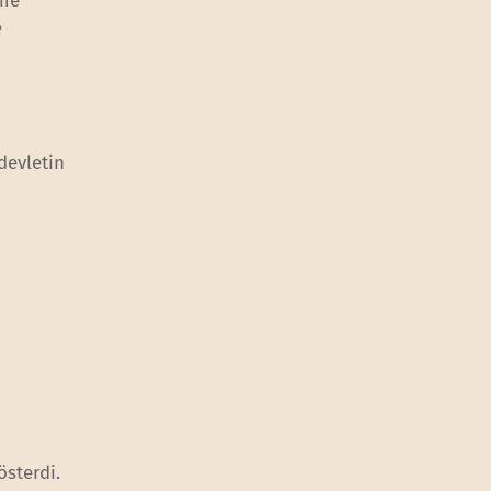
eme
e
devletin
österdi.