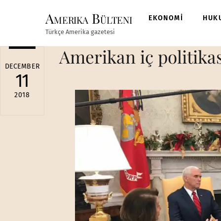
Skip
Amerika Bülteni
to
EKONOMİ
HUK
content
Türkçe Amerika gazetesi
Amerikan iç politikas
DECEMBER
11
2018