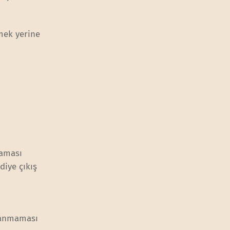
mek yerine
laması
’ diye çıkış
ylanmaması