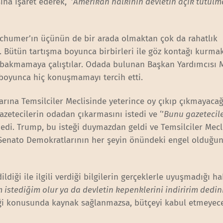
na işaret ederek, ‘’
Amerikan halkının devletin açık tutulm
Schumer’ın üçünün de bir arada olmaktan çok da rahatlık
ı. Bütün tartışma boyunca birbirleri ile göz kontağı kurma
e bakmamaya çalıştılar. Odada bulunan Başkan Yardımcısı 
a boyunca hiç konuşmamayı tercih etti.
arına Temsilciler Meclisinde yeterince oy çıkıp çıkmayaca
azetecilerin odadan çıkarmasını istedi ve ‘’
Bunu gazetecil
 dedi. Trump, bu isteği duymazdan geldi ve Temsilciler Mecl
k Senato Demokratlarının her şeyin önündeki engel olduğu
diği ile ilgili verdiği bilgilerin gerçeklerle uyuşmadığı ha
 istediğim olur ya da devletin kepenklerini indiririm dedin
iği konusunda kaynak sağlanmazsa, bütçeyi kabul etmeyec