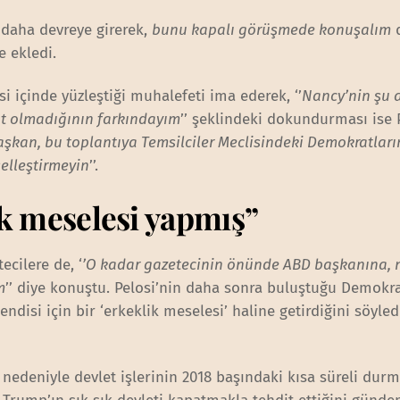
z daha devreye girerek,
bunu kapalı görüşmede konuşalım
d
e ekledi.
i içinde yüzleştiği muhalefeti ima ederek, ‘’
Nancy’nin şu 
 olmadığının farkındayım
’’ şeklindeki dokundurması ise P
aşkan, bu toplantıya Temsilciler Meclisindeki Demokratların
selleştirmeyin
’’.
ik meselesi yapmış”
ecilere de, ‘
’O kadar gazetecinin önünde ABD başkanına, 
m
’’ diye konuştu. Pelosi’nin daha sonra buluştuğu Demokr
endisi için bir ‘erkeklik meselesi’ haline getirdiğini söyled
edeniyle devlet işlerinin 2018 başındaki kısa süreli dur