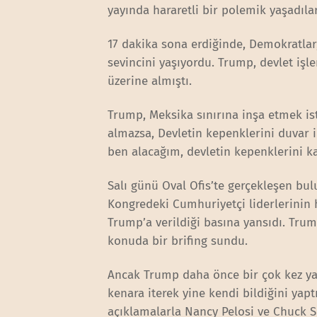
yayında hararetli bir polemik yaşadıla
17 dakika sona erdiğinde, Demokratlar
sevincini yaşıyordu. Trump, devlet iş
üzerine almıştı.
Trump, Meksika sınırına inşa etmek iste
almazsa, Devletin kepenklerini duvar 
ben alacağım, devletin kepenklerini k
Salı günü Oval Ofis’te gerçekleşen bu
Kongredeki Cumhuriyetçi liderlerinin 
Trump’a verildiği basına yansıdı. Tru
konuda bir brifing sundu.
Ancak Trump daha önce bir çok kez yap
kenara iterek yine kendi bildiğini yapt
açıklamalarla Nancy Pelosi ve Chuck 