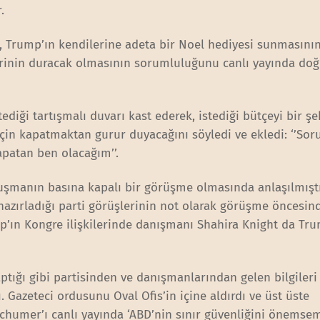
r.
, Trump’ın kendilerine adeta bir Noel hediyesi sunmasının 
lerinin duracak olmasının sorumluluğunu canlı yayında do
diği tartışmalı duvarı kast ederek, istediği bütçeyi bir şe
için kapatmaktan gurur duyacağını söyledi ve ekledi: ‘’So
apatan ben olacağım’’.
luşmanın basına kapalı bir görüşme olmasında anlaşılmıştı
hazırladığı parti görüşlerinin not olarak görüşme öncesin
mp’ın Kongre ilişkilerinde danışmanı Shahira Knight da Tr
tığı gibi partisinden ve danışmanlarından gelen bilgileri 
ı. Gazeteci ordusunu Oval Ofis’in içine aldırdı ve üst üste
Schumer’ı canlı yayında ‘ABD’nin sınır güvenliğini önems