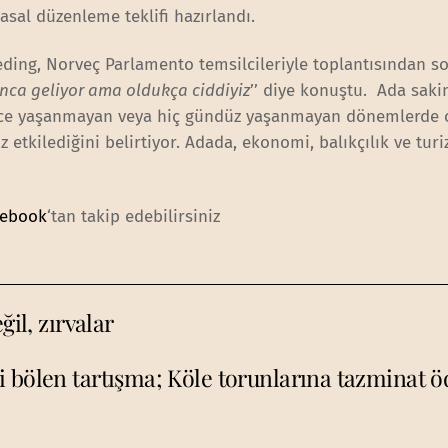
asal düzenleme teklifi hazırlandı.
eding, Norveç Parlamento temsilcileriyle toplantısından s
ınca geliyor ama oldukça ciddiyiz
’’ diye konuştu. Ada sakin
gece yaşanmayan veya hiç gündüz yaşanmayan dönemlerde 
 etkilediğini belirtiyor. Adada, ekonomi, balıkçılık ve tur
cebook
‘tan takip edebilirsiniz
ğil, zırvalar
 bölen tartışma; Köle torunlarına tazminat 