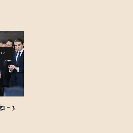
LER
ı – 3