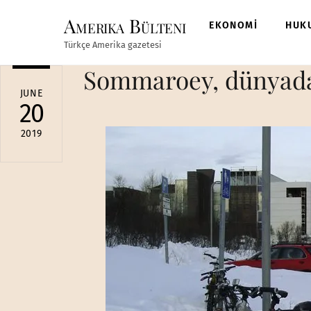
Skip
Amerika Bülteni
to
EKONOMİ
HUK
content
Türkçe Amerika gazetesi
Sommaroey, dünyada 
JUNE
20
2019