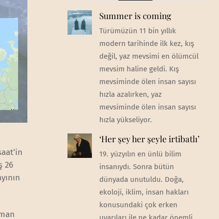
Summer is coming
Türümüzün 11 bin yıllık
modern tarihinde ilk kez, kış
değil, yaz mevsimi en ölümcül
mevsim haline geldi. Kış
mevsiminde ölen insan sayısı
hızla azalırken, yaz
mevsiminde ölen insan sayısı
hızla yükseliyor.
‘Her şey her şeyle irtibatlı’
aat’in
19. yüzyılın en ünlü bilim
ş 26
insanıydı. Sonra bütün
yının
dünyada unutuldu. Doğa,
ekoloji, iklim, insan hakları
konusundaki çok erken
aman
uyarıları ile ne kadar önemli