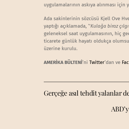
uygulamalarının askıya alınması için y
Ada sakinlerinin sözcüsü Kjell Ove Hv
yaptığı açıklamada, ‘’
Kulağa biraz çılg
geleneksel saat uygulamasının, hiç 
ticarete günlük hayatı oldukça olumsuz
üzerine kurulu.
AMERİKA BÜLTENİ
‘ni
Twitter
‘dan ve
Fa
Gerçeğe asıl tehdit yalanlar de
ABD’yi