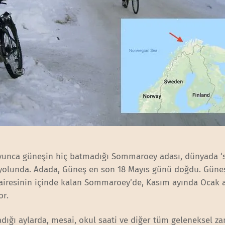
oyunca güneşin hiç batmadığı Sommaroey adası, dünyada ‘s
 yolunda. Adada, Güneş en son 18 Mayıs günü doğdu. Güne
iresinin içinde kalan Sommaroey’de, Kasım ayında Ocak a
or.
ığı aylarda, mesai, okul saati ve diğer tüm geleneksel z