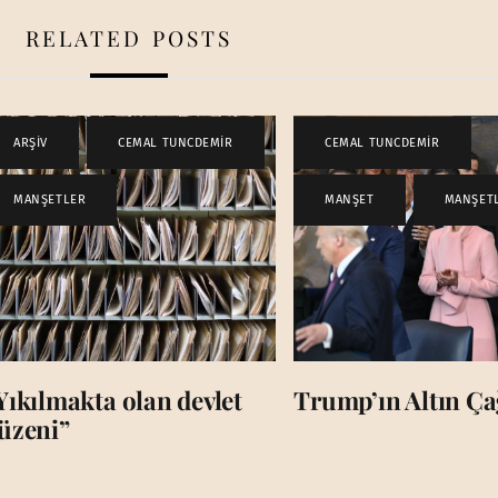
RELATED POSTS
ARŞİV
,
CEMAL TUNCDEMİR
,
CEMAL TUNCDEMİR
,
MANŞETLER
MANŞET
,
MANŞET
Yıkılmakta olan devlet
Trump’ın Altın Çağ
üzeni”