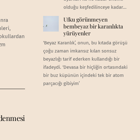
olduğu keşfedilinceye kadar...
Ufku görünmeyen
onra
bembeyaz bir karanlıkta
leri,
yürüyenler
okullardan
‘Beyaz Karanlık’, onun, bu kıtada görüşü
izm
çoğu zaman imkansız kılan sonsuz
beyazlığı tarif ederken kullandığı bir
ifadeydi. ‘Devasa bir hiçliğin ortasındaki
bir buz küpünün içindeki tek bir atom
parçacığı gibiyim’
ödenmesi