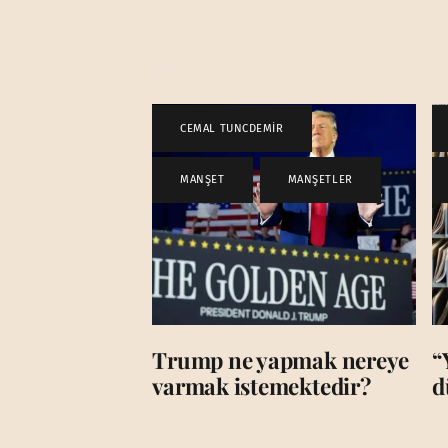
CEMAL TUNCDEMİR
,
MANŞET
,
MANŞETLER
Trump ne yapmak nereye
“
varmak istemektedir?
d