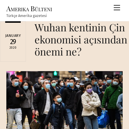
Skip
Amerika Bülteni
Men
to
Türkçe Amerika gazetesi
content
Wuhan kentinin Çin
ekonomisi açısından
JANUARY
29
önemi ne?
2020