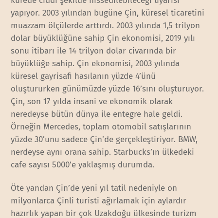
kürede ciddi şekilde hissedilebileceği uyarısı
yapıyor. 2003 yılından bugüne Çin, küresel ticaretini
muazzam ölçülerde arttırdı. 2003 yılında 1,5 trilyon
dolar büyüklüğüne sahip Çin ekonomisi, 2019 yılı
sonu itibarı ile 14 trilyon dolar civarında bir
büyüklüğe sahip. Çin ekonomisi, 2003 yılında
küresel gayrisafi hasılanın yüzde 4’ünü
oluştururken günümüzde yüzde 16’sını oluşturuyor.
Çin, son 17 yılda insani ve ekonomik olarak
neredeyse bütün dünya ile entegre hale geldi.
Örneğin Mercedes, toplam otomobil satışlarının
yüzde 30’unu sadece Çin’de gerçekleştiriyor. BMW,
nerdeyse aynı orana sahip. Starbucks’ın ülkedeki
cafe sayısı 5000’e yaklaşmış durumda.
Öte yandan Çin’de yeni yıl tatil nedeniyle on
milyonlarca Çinli turisti ağırlamak için aylardır
hazırlık yapan bir çok Uzakdoğu ülkesinde turizm