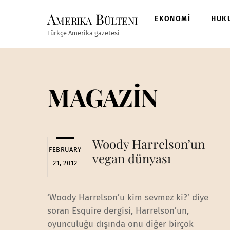
Skip
Amerika Bülteni
to
EKONOMİ
HUK
content
Türkçe Amerika gazetesi
MAGAZİN
Woody Harrelson’un
FEBRUARY
vegan dünyası
21, 2012
‘Woody Harrelson’u kim sevmez ki?’ diye
soran Esquire dergisi, Harrelson’un,
oyunculuğu dışında onu diğer birçok