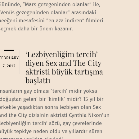
Gününde, “Mars gezegeninden olanlar” ile,
“Venüs gezegeninden olanlar” arasındaki
beeğeni mesafesini “en aza indiren” filmleri
seçmek daha bir önem kazanır.
‘Lezbiyenliğim tercih’
FEBRUARY
diyen Sex and The City
7, 2012
aktristi büyük tartışma
başlattı
İnsanların gay olması ‘tercih’ midir yoksa
‘doğuştan gelen’ bir ‘kimlik’ midir? 15 yıl bir
erkekle yaşadıktan sonra lezbiyen olan Sex
and the City dizisinin aktristi Cynthia Nixon’un
‘lezbiyenliğim tercih’ sözü, gay çevrelerinde
büyük tepkiye neden oldu ve yıllardır süren