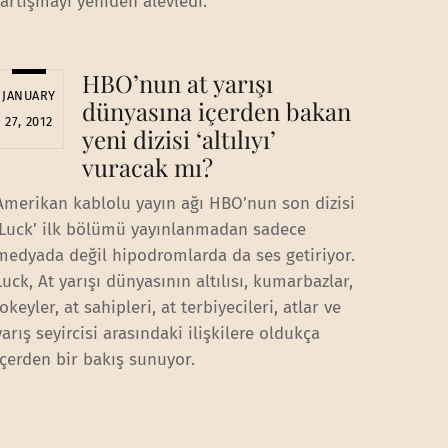
tartışmayı yeniden alevledi.
HBO’nun at yarışı
JANUARY
dünyasına içerden bakan
27, 2012
yeni dizisi ‘altılıyı’
vuracak mı?
Amerikan kablolu yayın ağı HBO’nun son dizisi
‘Luck’ ilk bölümü yayınlanmadan sadece
medyada değil hipodromlarda da ses getiriyor.
Luck, At yarışı dünyasının altılısı, kumarbazlar,
jokeyler, at sahipleri, at terbiyecileri, atlar ve
yarış seyircisi arasındaki ilişkilere oldukça
içerden bir bakış sunuyor.