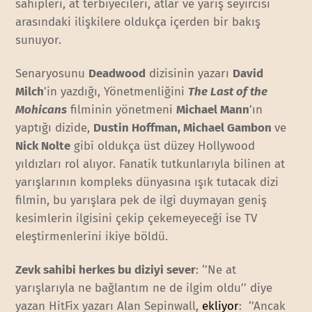
sahipleri, at terbiyecileri, atlar ve yarış seyircisi
arasındaki ilişkilere oldukça içerden bir bakış
sunuyor.
Senaryosunu
Deadwood
dizisinin yazarı
David
Milch
’in yazdığı, Yönetmenliğini
The Last of the
Mohicans
filminin yönetmeni
Michael Mann
’ın
yaptığı dizide,
Dustin Hoffman, Michael Gambon
ve
Nick Nolte
gibi oldukça üst düzey Hollywood
yıldızları rol alıyor. Fanatik tutkunlarıyla bilinen at
yarışlarının kompleks dünyasına ışık tutacak dizi
filmin, bu yarışlara pek de ilgi duymayan geniş
kesimlerin ilgisini çekip çekemeyeceği ise TV
eleştirmenlerini ikiye böldü.
Zevk sahibi herkes bu diziyi sever
: ‘’Ne at
yarışlarıyla ne bağlantım ne de ilgim oldu’’ diye
yazan HitFix yazarı Alan Sepinwall,
ekliyor
: ‘’Ancak