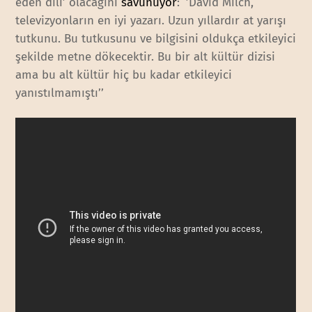
eden dili’ olacağını
savunuyor
: ‘’David Milch,
televizyonların en iyi yazarı. Uzun yıllardır at yarışı
tutkunu. Bu tutkusunu ve bilgisini oldukça etkileyici
şekilde metne dökecektir. Bu bir alt kültür dizisi
ama bu alt kültür hiç bu kadar etkileyici
yanıstılmamıştı’’