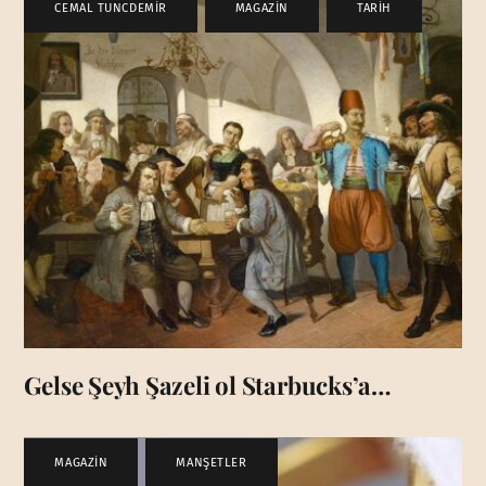
CEMAL TUNCDEMİR
,
MAGAZİN
,
TARİH
Gelse Şeyh Şazeli ol Starbucks’a…
MAGAZİN
,
MANŞETLER