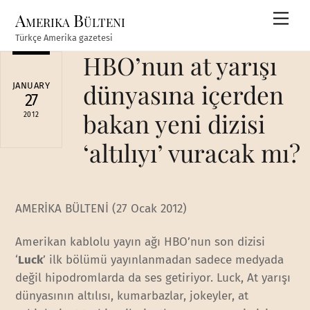
Skip
Amerika Bülteni
Men
to
Türkçe Amerika gazetesi
content
HBO’nun at yarışı
dünyasına içerden
JANUARY
27
bakan yeni dizisi
2012
‘altılıyı’ vuracak mı?
AMERİKA BÜLTENİ (27 Ocak 2012)
Amerikan kablolu yayın ağı HBO’nun son dizisi
‘
Luck
’ ilk bölümü yayınlanmadan sadece medyada
değil hipodromlarda da ses getiriyor. Luck, At yarışı
dünyasının altılısı, kumarbazlar, jokeyler, at