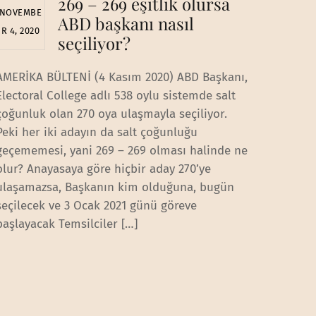
269 – 269 eşitlik olursa
NOVEMBE
ABD başkanı nasıl
R 4, 2020
seçiliyor?
AMERİKA BÜLTENİ (4 Kasım 2020) ABD Başkanı,
Electoral College adlı 538 oylu sistemde salt
çoğunluk olan 270 oya ulaşmayla seçiliyor.
Peki her iki adayın da salt çoğunluğu
geçememesi, yani 269 – 269 olması halinde ne
olur? Anayasaya göre hiçbir aday 270’ye
ulaşamazsa, Başkanın kim olduğuna, bugün
seçilecek ve 3 Ocak 2021 günü göreve
başlayacak Temsilciler […]