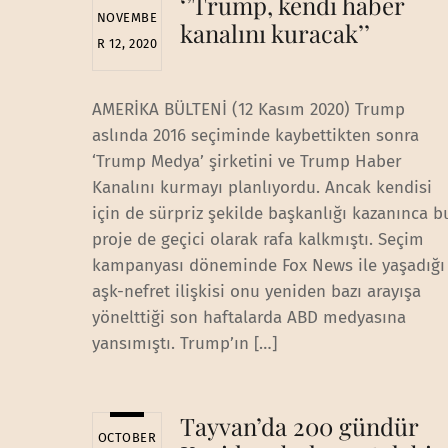
‘’Trump, kendi haber
NOVEMBE
kanalını kuracak’’
R 12, 2020
AMERİKA BÜLTENİ (12 Kasım 2020) Trump
aslında 2016 seçiminde kaybettikten sonra
‘Trump Medya’ şirketini ve Trump Haber
Kanalını kurmayı planlıyordu. Ancak kendisi
için de sürpriz şekilde başkanlığı kazanınca b
proje de geçici olarak rafa kalkmıştı. Seçim
kampanyası döneminde Fox News ile yaşadığı
aşk-nefret ilişkisi onu yeniden bazı arayışa
yönelttiği son haftalarda ABD medyasına
yansımıştı. Trump’ın […]
Tayvan’da 200 gündür
OCTOBER