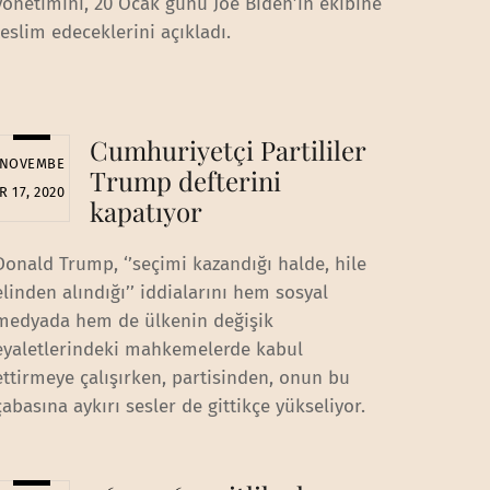
yönetimini, 20 Ocak günü Joe Biden’ın ekibine
teslim edeceklerini açıkladı.
Cumhuriyetçi Partililer
NOVEMBE
Trump defterini
R 17, 2020
kapatıyor
Donald Trump, ‘’seçimi kazandığı halde, hile
elinden alındığı’’ iddialarını hem sosyal
medyada hem de ülkenin değişik
eyaletlerindeki mahkemelerde kabul
ettirmeye çalışırken, partisinden, onun bu
çabasına aykırı sesler de gittikçe yükseliyor.