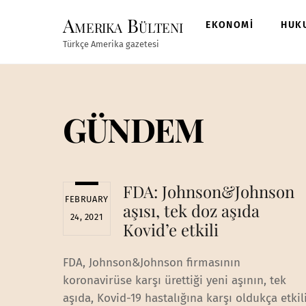
Skip
Amerika Bülteni
to
EKONOMİ
HUK
content
Türkçe Amerika gazetesi
GÜNDEM
FDA: Johnson&Johnson
FEBRUARY
aşısı, tek doz aşıda
24, 2021
Kovid’e etkili
FDA, Johnson&Johnson firmasının
koronavirüse karşı ürettiği yeni aşının, tek
aşıda, Kovid-19 hastalığına karşı oldukça etkil