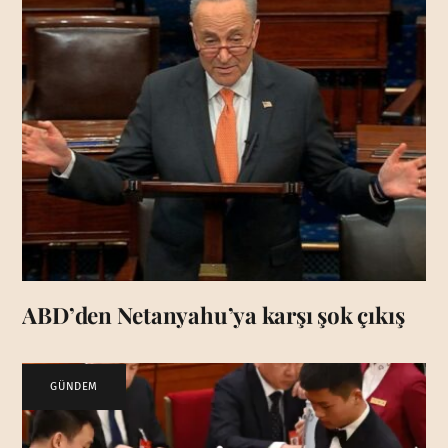
ABD’den Netanyahu’ya karşı şok çıkış
GÜNDEM