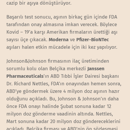
cazip bir aşıya dönüştürüyor.
Başarılı test sonucu, aşının birkaç gün içinde FDA
tarafından onay almasına imkan verecek. Böylece
Kovid – 19’a karşı Amerikan firmaların ürettiği aşı
sayısı üçe çıkacak.
Moderna
ve
Pfizer-BioNTec
aşıları halen etkin mücadele için iki kez yapılıyor.
Johnson&Johnson firmasının ilaç üretiminden
sorumlu kolu olan Belçika merkezli
Janssen
Pharmaceuticals
’ın ABD Tıbbi İşler Dairesi başkanı
Dr. Richard Nettles, FDA’ın onayından hemen sonra,
ABD’ye göndermek üzere 4 milyon doz aşının hazır
olduğunu açıkladı. Bu, Johnson & Johnson’ın daha
önce FDA onayı halinde Şubat sonuna kadar 12
milyon doz gönderme vaadinin altında. Nettles,
Mart sonuna kadar 20 milyon doz göndereceklerini
açıkladı. Belçika firması ve ABD’nin ön sözleşmesi,