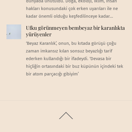
dünyada unutuldu. Doğa, ekoloji, iklim, insan
hakları konusundaki çok erken uyarıları ile ne
kadar önemli olduğu keşfedilinceye kadar...
Ufku görünmeyen bembeyaz bir karanlıkta
yürüyenler
‘Beyaz Karanlık’, onun, bu kıtada görüşü çoğu
zaman imkansız kılan sonsuz beyazlığı tarif
ederken kullandığı bir ifadeydi. ‘Devasa bir
hiçliğin ortasındaki bir buz küpünün içindeki tek
bir atom parçacığı gibiyim’
Back
To
Top