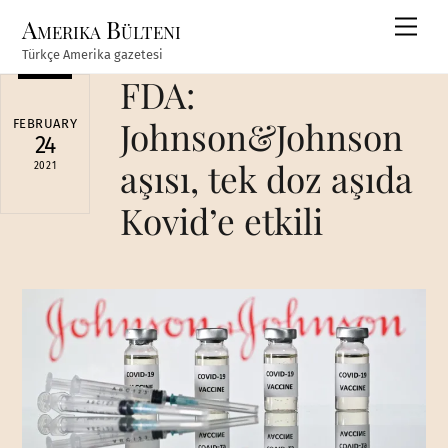
Skip
Amerika Bülteni
Men
to
Türkçe Amerika gazetesi
content
FDA:
Johnson&Johnson
FEBRUARY
24
aşısı, tek doz aşıda
2021
Kovid’e etkili