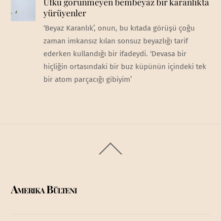
Ufku görünmeyen bembeyaz bir karanlıkta
yürüyenler
‘Beyaz Karanlık’, onun, bu kıtada görüşü çoğu
zaman imkansız kılan sonsuz beyazlığı tarif
ederken kullandığı bir ifadeydi. ‘Devasa bir
hiçliğin ortasındaki bir buz küpünün içindeki tek
bir atom parçacığı gibiyim’
Back
To
Top
Amerika Bülteni