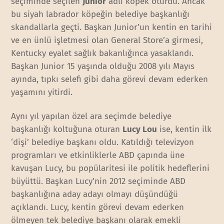
seçiminde seçilen
Junior
adlı köpek oturdu. Ancak
bu siyah labrador köpeğin belediye başkanlığı
skandallarla geçti. Başkan Junior’un kentin en tarihi
ve en ünlü işletmesi olan General Store’a girmesi,
Kentucky eyalet sağlık bakanlığınca yasaklandı.
Başkan Junior 15 yaşında olduğu 2008 yılı Mayıs
ayında, tıpkı selefi gibi daha görevi devam ederken
yaşamını yitirdi.
Aynı yıl yapılan özel ara seçimde belediye
başkanlığı koltuğuna oturan
Lucy Lou
ise, kentin ilk
‘dişi’ belediye başkanı oldu. Katıldığı televizyon
programları ve etkinliklerle ABD çapında üne
kavuşan Lucy, bu popülaritesi ile politik hedeflerini
büyüttü. Başkan Lucy’nin 2012 seçiminde ABD
başkanlığına aday adayı olmayı düşündüğü
açıklandı. Lucy, kentin görevi devam ederken
ölmeyen tek belediye başkanı olarak emekli