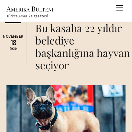
Skip
Amerika Bülteni
Men
to
Türkçe Amerika gazetesi
content
Bu kasaba 22 yıldır
belediye
NOVEMBER
18
başkanlığına hayvan
2020
seçiyor