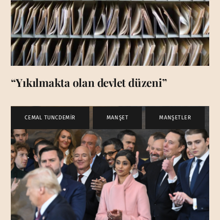
“Yıkılmakta olan devlet düzeni”
CEMAL TUNCDEMİR
,
MANŞET
,
MANŞETLER