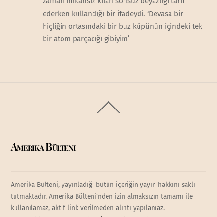
zaman imkansız kılan sonsuz beyazlığı tarif
ederken kullandığı bir ifadeydi. ‘Devasa bir
hiçliğin ortasındaki bir buz küpünün içindeki tek
bir atom parçacığı gibiyim’
Back
To
Top
Amerika Bülteni
Amerika Bülteni, yayınladığı bütün içeriğin yayın hakkını saklı
tutmaktadır. Amerika Bülteni'nden izin almaksızın tamamı ile
kullanılamaz, aktif link verilmeden alıntı yapılamaz.