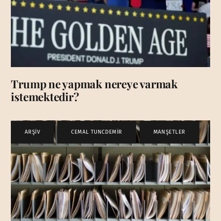
Trump ne yapmak nereye varmak
istemektedir?
ARŞİV
,
CEMAL TUNCDEMİR
,
MANŞETLER