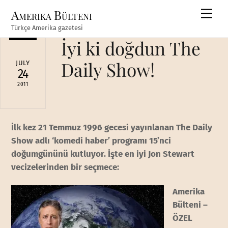
Skip
Amerika Bülteni
Men
to
Türkçe Amerika gazetesi
content
İyi ki doğdun The
Daily Show!
JULY
24
2011
İlk kez 21 Temmuz 1996 gecesi yayınlanan The Daily
Show adlı ‘komedi haber’ programı 15’nci
doğumgününü kutluyor. İşte en iyi Jon Stewart
vecizelerinden bir seçmece:
Amerika
Bülteni –
ÖZEL