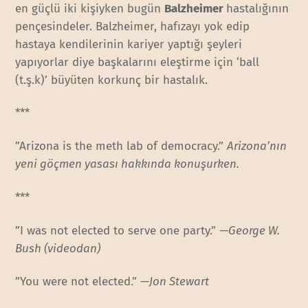
en güçlü iki kişiyken bugün
Balzheimer
hastalığının
pençesindeler. Balzheimer, hafızayı yok edip
hastaya kendilerinin kariyer yaptığı şeyleri
yapıyorlar diye başkalarını eleştirme için ‘ball
(t.ş.k)’ büyüten korkunç bir hastalık.
***
”Arizona is the meth lab of democracy.”
Arizona’nın
yeni göçmen yasası hakkında konuşurken.
***
”I was not elected to serve one party.”
—George W.
Bush (videodan)
”You were not elected.”
—Jon Stewart