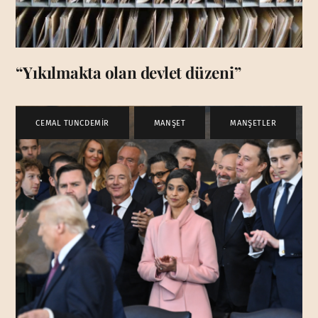
“Yıkılmakta olan devlet düzeni”
CEMAL TUNCDEMİR
,
MANŞET
,
MANŞETLER