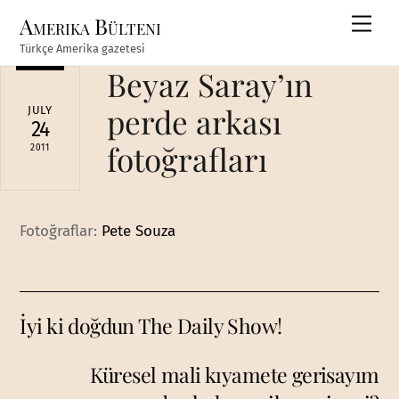
Skip
Amerika Bülteni
Men
to
Türkçe Amerika gazetesi
content
Beyaz Saray’ın
perde arkası
JULY
24
fotoğrafları
2011
Fotoğraflar:
Pete Souza
İyi ki doğdun The Daily Show!
Küresel mali kıyamete gerisayım