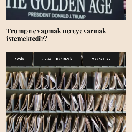
Trump ne yapmak nereye varmak
istemektedir?
ARŞİV
,
CEMAL TUNCDEMİR
,
MANŞETLER