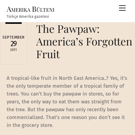
Skip
Amerika Bülteni
Men
to
Türkçe Amerika gazetesi
content
The Pawpaw:
America’s Forgotten
SEPTEMBER
29
Fruit
2011
A tropical-like fruit in North East America..? Yes, it’s
the only temperate member of a tropical family of
trees. You can’t buy the pawpaw in stores, so for
years, the only way to eat them was straight from
the tree. But the pawpaw has only recently been
commercialized. That’s one reason you don’t see it
in the grocery store.