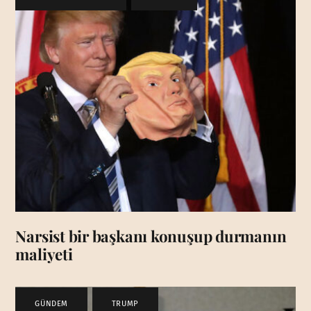
Narsist bir başkanı konuşup durmanın
maliyeti
GÜNDEM
,
TRUMP