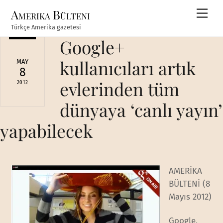
Skip
Amerika Bülteni
Men
to
Türkçe Amerika gazetesi
content
Google+
kullanıcıları artık
MAY
8
evlerinden tüm
2012
dünyaya ‘canlı yayın’
yapabilecek
AMERİKA
BÜLTENİ (8
Mayıs 2012)
Google,