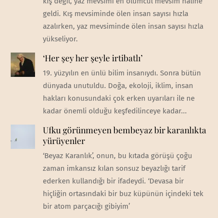
kış değil, yaz mevsimi en ölümcül mevsim haline
geldi. Kış mevsiminde ölen insan sayısı hızla
azalırken, yaz mevsiminde ölen insan sayısı hızla
yükseliyor.
‘Her şey her şeyle irtibatlı’
19. yüzyılın en ünlü bilim insanıydı. Sonra bütün
dünyada unutuldu. Doğa, ekoloji, iklim, insan
hakları konusundaki çok erken uyarıları ile ne
kadar önemli olduğu keşfedilinceye kadar...
Ufku görünmeyen bembeyaz bir karanlıkta
yürüyenler
‘Beyaz Karanlık’, onun, bu kıtada görüşü çoğu
zaman imkansız kılan sonsuz beyazlığı tarif
ederken kullandığı bir ifadeydi. ‘Devasa bir
hiçliğin ortasındaki bir buz küpünün içindeki tek
bir atom parçacığı gibiyim’