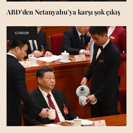
ABD’den Netanyahu’ya karşı şok çıkış
GÜNDEM