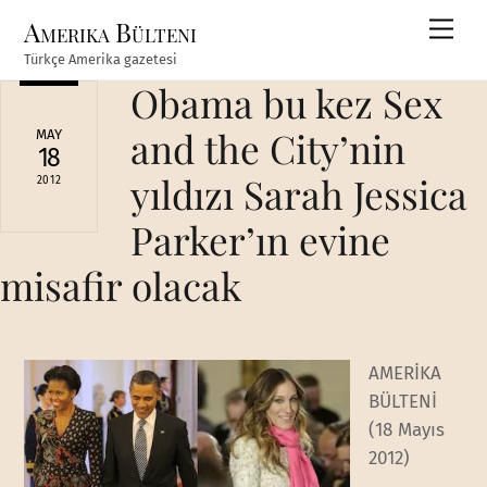
Skip
Amerika Bülteni
Men
to
Türkçe Amerika gazetesi
content
Obama bu kez Sex
and the City’nin
MAY
18
yıldızı Sarah Jessica
2012
Parker’ın evine
misafir olacak
AMERİKA
BÜLTENİ
(18 Mayıs
2012)