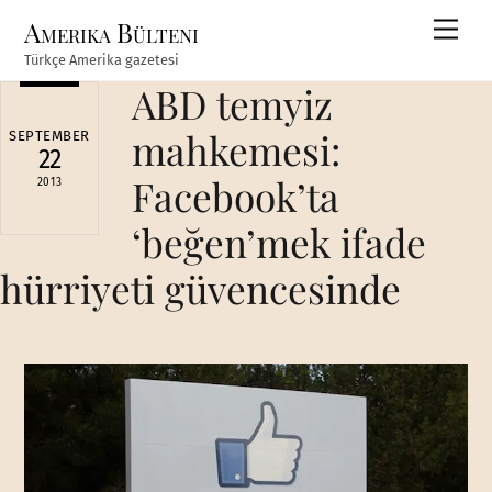
Skip
Amerika Bülteni
Men
to
Türkçe Amerika gazetesi
content
ABD temyiz
mahkemesi:
SEPTEMBER
22
Facebook’ta
2013
‘beğen’mek ifade
hürriyeti güvencesinde