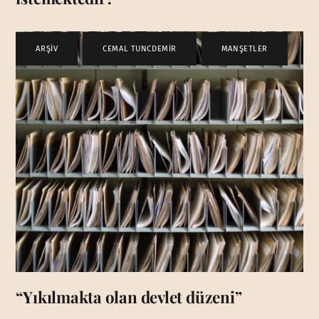
ARŞİV
,
CEMAL TUNCDEMİR
,
MANŞETLER
“Yıkılmakta olan devlet düzeni”