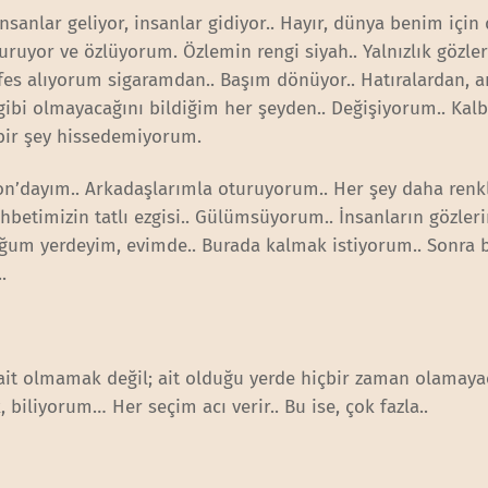
. İnsanlar geliyor, insanlar gidiyor.. Hayır, dünya benim içi
uyor ve özlüyorum. Özlemin rengi siyah.. Yalnızlık gözle
nefes alıyorum sigaramdan.. Başım dönüyor.. Hatıralardan, 
gibi olmayacağını bildiğim her şeyden.. Değişiyorum.. Kal
çbir şey hissedemiyorum.
n’dayım.. Arkadaşlarımla oturuyorum.. Her şey daha renkl
betimizin tatlı ezgisi.. Gülümsüyorum.. İnsanların gözleri
um yerdeyim, evimde.. Burada kalmak istiyorum.. Sonra b
.
 ait olmamak değil; ait olduğu yerde hiçbir zaman olamaya
 biliyorum… Her seçim acı verir.. Bu ise, çok fazla..