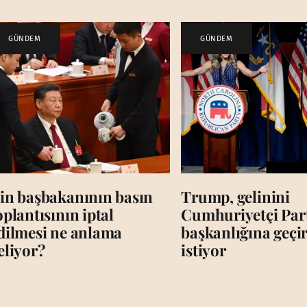
GÜNDEM
GÜNDEM
in başbakanının basın
Trump, gelinini
oplantısının iptal
Cumhuriyetçi Par
dilmesi ne anlama
başkanlığına geç
eliyor?
istiyor