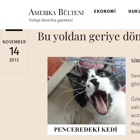
Skip
Amerika Bülteni
to
EKONOMİ
HUK
content
Türkçe Amerika gazetesi
Bu yoldan geriye dö
NOVEMBER
14
2013
SİN
Sev
gös
Özl
sah
acı
duy
bul