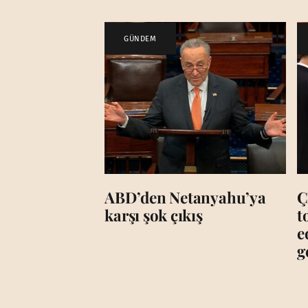
GÜNDEM
ABD’den Netanyahu’ya
Ç
karşı şok çıkış
t
e
g