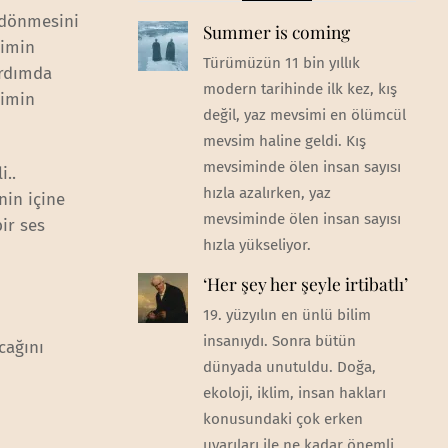
n dönmesini
Summer is coming
rimin
Türümüzün 11 bin yıllık
ardımda
modern tarihinde ilk kez, kış
bimin
değil, yaz mevsimi en ölümcül
mevsim haline geldi. Kış
mevsiminde ölen insan sayısı
i..
hızla azalırken, yaz
nin içine
mevsiminde ölen insan sayısı
ir ses
hızla yükseliyor.
‘Her şey her şeyle irtibatlı’
19. yüzyılın en ünlü bilim
insanıydı. Sonra bütün
cağını
dünyada unutuldu. Doğa,
ekoloji, iklim, insan hakları
konusundaki çok erken
uyarıları ile ne kadar önemli