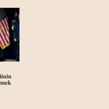
tinin
irmek