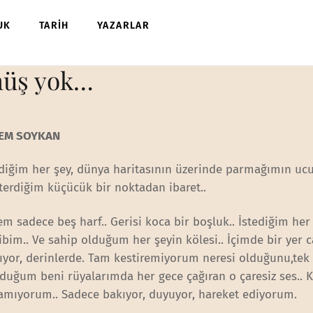
UK
TARİH
YAZARLAR
nüş yok…
EM SOYKAN
diğim her şey, dünya haritasının üzerinde parmağımın ucu
terdiğim küçücük bir noktadan ibaret..
em sadece beş harf.. Gerisi koca bir boşluk.. İstediğim her
ibim.. Ve sahip olduğum her şeyin kölesi.. İçimde bir yer 
tıyor, derinlerde. Tam kestiremiyorum neresi olduğunu,tek
duğum beni rüyalarımda her gece çağıran o çaresiz ses.. 
amıyorum.. Sadece bakıyor, duyuyor, hareket ediyorum.