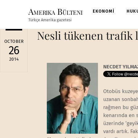
Skip
Amerika Bülteni
to
EKONOMİ
HUK
content
Türkçe Amerika gazetesi
Nesli tükenen trafik
OCTOBER
26
2014
NECDET YILMA
Otobüs kuzeye
uzanan sonbah
rağmen bu güze
kenarında en s
üzerinde ‘geyi
vardı ar
tık. F