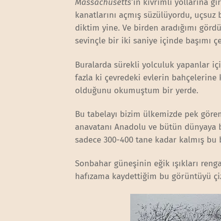
Massachusetts
‘in kıvrımlı yollarına g
kanatlarını açmış süzülüyordu, uçsuz 
diktim yine. Ve birden aradığımı gördü
sevinçle bir iki saniye içinde başımı
Buralarda sürekli yolculuk yapanlar iç
fazla ki çevredeki evlerin bahçelerine 
olduğunu okumuştum bir yerde.
Bu tabelayı bizim ülkemizde pek görem
anavatanı Anadolu ve bütün dünyaya 
sadece 300-400 tane kadar kalmış bu b
Sonbahar güneşinin eğik ışıkları ren
hafızama kaydettiğim bu görüntüyü çi