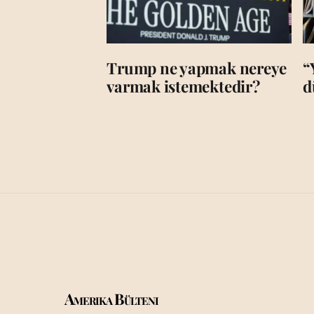
Trump ne yapmak nereye
“
varmak istemektedir?
d
Amerika Bülteni