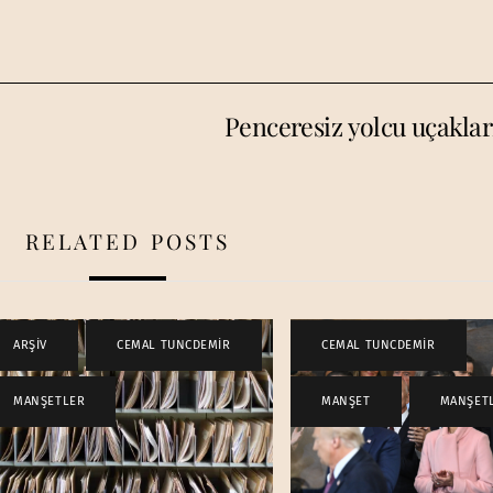
…
Penceresiz yolcu uçaklar
RELATED POSTS
ARŞİV
,
CEMAL TUNCDEMİR
,
CEMAL TUNCDEMİR
,
MANŞETLER
MANŞET
,
MANŞET