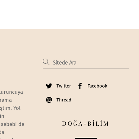
Twitter
Facebook
 turuncuya
lmama
Thread
ştım. Yol
in
DOĞA-BİLİM
r sebebi de
da