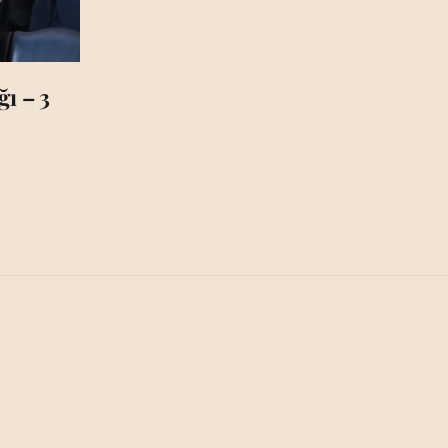
ı – 3