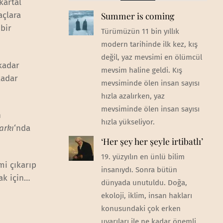
kartal
Summer is coming
açlara
bir
Türümüzün 11 bin yıllık
modern tarihinde ilk kez, kış
değil, yaz mevsimi en ölümcül
 kadar
mevsim haline geldi. Kış
kadar
mevsiminde ölen insan sayısı
hızla azalırken, yaz
mevsiminde ölen insan sayısı
n
hızla yükseliyor.
arkı
‘nda
‘Her şey her şeyle irtibatlı’
19. yüzyılın en ünlü bilim
mi çıkarıp
insanıydı. Sonra bütün
ak için…
dünyada unutuldu. Doğa,
ekoloji, iklim, insan hakları
konusundaki çok erken
uyarıları ile ne kadar önemli