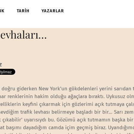
UK
TARİH
YAZARLAR
 levhaları…
Z
 doğru giderken New York’un gökdelenleri yerini sarıdan
ar renklerinin hakim olduğu ağaçlara bıraktı. Uykusuz o
lliklerin keyfini çıkarmak için gözlerimi açık tutmaya çalı
evdiğim trafik levhası belirmeye başladı bir bir… Sarı zem
k çıkabilir’ uyarısıydı bu. Gözümü açık tutmamın başka bi
akat başımı dayadığım camda içim geçmiş biraz. Uyandığım