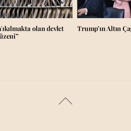
Yıkılmakta olan devlet
Trump’ın Altın Çağ
üzeni”
Back
To
Top