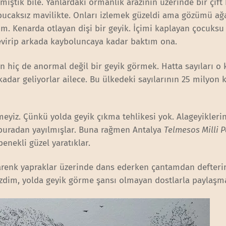
irmiştik bile. Yanlardaki ormanlık arazinin üzerinde bir çift 
bucaksız mavilikte. Onları izlemek güzeldi ama gözümü ağ
m. Kenarda otlayan dişi bir geyik. İçimi kaplayan çocuksu 
 çevirip arkada kayboluncaya kadar baktım ona.
in hiç de anormal değil bir geyik görmek. Hatta sayıları o
kadar geliyorlar ailece. Bu ülkedeki sayılarının 25 milyon 
eyiz. Çünkü yolda geyik çıkma tehlikesi yok. Alageyikleri
buradan yayılmışlar. Buna rağmen Antalya
Telmesos Milli P
enekli güzel yaratıklar.
garenk yapraklar üzerinde dans ederken çantamdan defteri
zdim, yolda geyik görme şansı olmayan dostlarla paylaşm