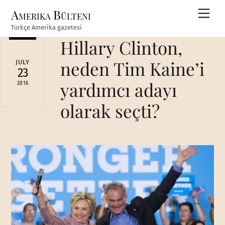
Skip
Amerika Bülteni
Men
to
Türkçe Amerika gazetesi
content
Hillary Clinton,
neden Tim Kaine’i
JULY
23
yardımcı adayı
2016
olarak seçti?