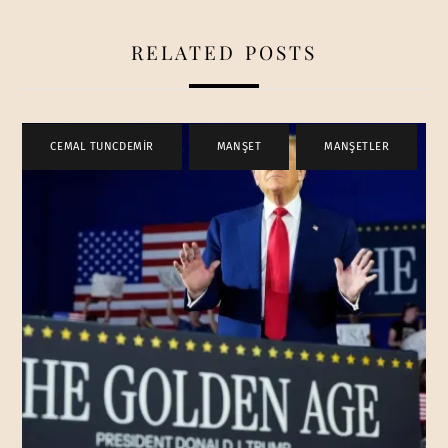
RELATED POSTS
CEMAL TUNCDEMİR
,
MANŞET
,
MANŞETLER