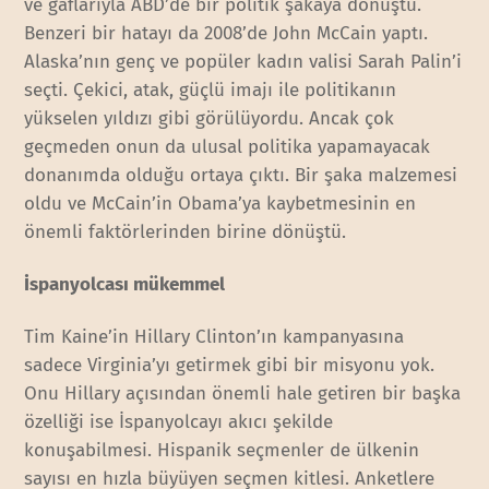
ve gaflarıyla ABD’de bir politik şakaya dönüştü.
Benzeri bir hatayı da 2008’de John McCain yaptı.
Alaska’nın genç ve popüler kadın valisi Sarah Palin’i
seçti. Çekici, atak, güçlü imajı ile politikanın
yükselen yıldızı gibi görülüyordu. Ancak çok
geçmeden onun da ulusal politika yapamayacak
donanımda olduğu ortaya çıktı. Bir şaka malzemesi
oldu ve McCain’in Obama’ya kaybetmesinin en
önemli faktörlerinden birine dönüştü.
İspanyolcası mükemmel
Tim Kaine’in Hillary Clinton’ın kampanyasına
sadece Virginia’yı getirmek gibi bir misyonu yok.
Onu Hillary açısından önemli hale getiren bir başka
özelliği ise İspanyolcayı akıcı şekilde
konuşabilmesi. Hispanik seçmenler de ülkenin
sayısı en hızla büyüyen seçmen kitlesi. Anketlere