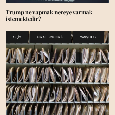
Trump ne yapmak nereye varmak
istemektedir?
ARŞİV
,
CEMAL TUNCDEMİR
,
MANŞETLER