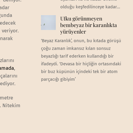
olduğu keşfedilinceye kadar...
kadar
uğunda
Ufku görünmeyen
 edecek
bembeyaz bir karanlıkta
 veriyor.
yürüyenler
anarak
‘Beyaz Karanlık’, onun, bu kıtada görüşü
çoğu zaman imkansız kılan sonsuz
beyazlığı tarif ederken kullandığı bir
zlarını
ifadeydi. ‘Devasa bir hiçliğin ortasındaki
lamada
,
bir buz küpünün içindeki tek bir atom
çalarını
parçacığı gibiyim’
ediyor.
 metre
r. Nitekim