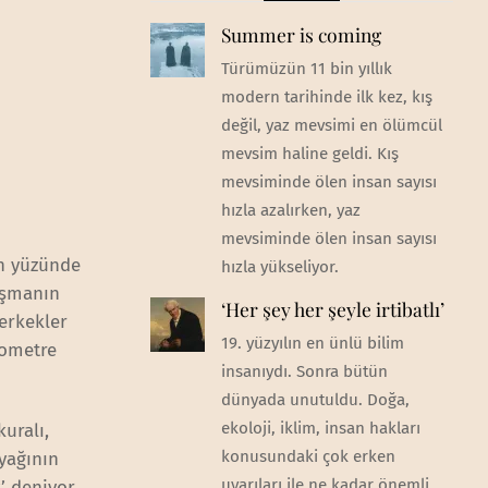
Summer is coming
Türümüzün 11 bin yıllık
modern tarihinde ilk kez, kış
değil, yaz mevsimi en ölümcül
mevsim haline geldi. Kış
mevsiminde ölen insan sayısı
hızla azalırken, yaz
mevsiminde ölen insan sayısı
in yüzünde
hızla yükseliyor.
oşmanın
‘Her şey her şeyle irtibatlı’
erkekler
19. yüzyılın en ünlü bilim
lometre
insanıydı. Sonra bütün
dünyada unutuldu. Doğa,
ekoloji, iklim, insan hakları
uralı,
konusundaki çok erken
yağının
uyarıları ile ne kadar önemli
’ deniyor.