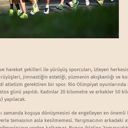
ş ve hareket şekilleri ile yürüyüş sporcuları, izleyen herkes
üyüşleri, jimnastiğin estetiği, yüzmenin akışkanlığı ve k
 atletizm gerektiren bir spor. Rio Olimpiyat oyunlarında 
stos günü yapıldı. Kadınlar 20 kilometre ve erkekler 50 ki
) yapılacak.
nı zamanda koşuya dönüşmesini de engelleyen en önemli k
rle temasının asla kesilmemesi. Yarışmacının arkadaki a
eğmeyinceye yerden kalkamaz. Bunun ihlaline ‘temassızlık