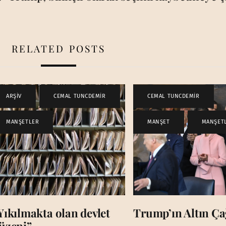
RELATED POSTS
ARŞİV
,
CEMAL TUNCDEMİR
,
CEMAL TUNCDEMİR
,
MANŞETLER
MANŞET
,
MANŞET
Yıkılmakta olan devlet
Trump’ın Altın Çağ