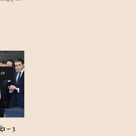
LER
ı – 3