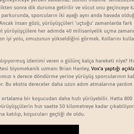
ğdikten sonra dik duruma getirilir ve vücut onu geçinceye 
ş parkurunda, sporcuların iki ayağı aynı anda havada old
. Ancak insan gözü, yürüyüşçüleri ‘uçtuğu’ zamanlarda fark
nel yürüyüşçülere her adımda 40 milisaniyelik uçma zamanı
n iyi yolu, omuzunun yükseldiğini görmek. Kollarını kull
alışıyormuş izlenimi veren o gülünç kalça hareketi niye? Hı
sitesi biyomekanik uzmanı Brian Hanley,
Vox’a yaptığı açık
ımızı 4 derece döndürme yerine yürüyüş sporcularının kal
r. Bu ekstra dereceler daha uzun adım atmalarına yardım 
, ortalama bir koşucudan daha hızlı yürüyebilir. Hatta 800
 yürüyüşçülerin hızı saatte 50 kilometreye kadar çıkabiliyo
a katılıp, koşucuları geçtiği de oldu.