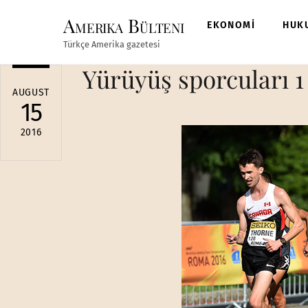
Skip
Amerika Bülteni
to
EKONOMİ
HUK
content
Türkçe Amerika gazetesi
Yürüyüş sporcuları 1
AUGUST
15
2016