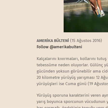
AMERİKA BÜLTENİ
(15 Ağustos 2016)
Follow @amerikabulteni
Kalçalarını kıvırmaları, kollarını tutu
tebessüme neden oluyorlar. Gülünç yür
gücünden yoksun görünebilir ama ciddi
20 kilometre yürüyüş yarışması 12 Ağu
yürüyüşleri ise Cuma günü (19 Ağustos
Yürüyüş sporuna karakterini veren ay
yarış boyunca sporcunun vücudunun ye
baş parmağı, öndekinin topuğu yere d