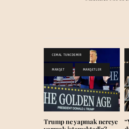
CEMAL TUNCDEMİR
,
MANŞET
,
MANŞETLER
Trump ne yapmak nereye
“