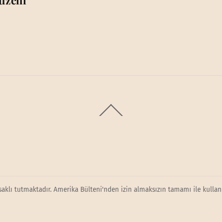
üzeni”
Back
To
Top
saklı tutmaktadır. Amerika Bülteni'nden izin almaksızın tamamı ile kullanı