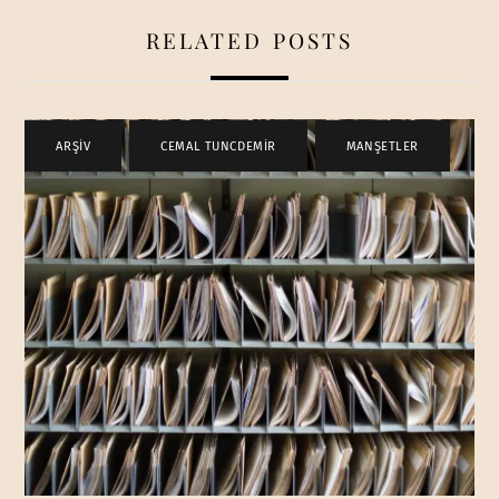
RELATED POSTS
ARŞİV
,
CEMAL TUNCDEMİR
,
MANŞETLER