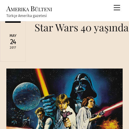
Skip
Amerika Bülteni
Men
to
Türkçe Amerika gazetesi
content
Star Wars 40 yaşında
MAY
24
2017