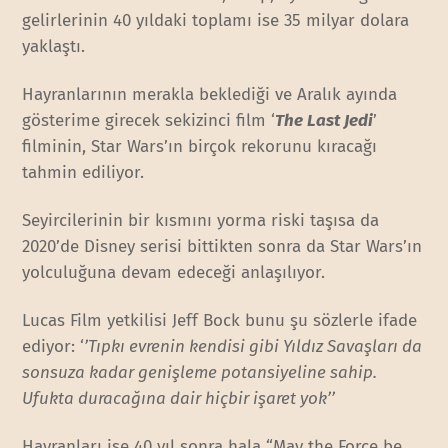
gelirlerinin 40 yıldaki toplamı ise 35 milyar dolara
yaklaştı.
Hayranlarının merakla beklediği ve Aralık ayında
gösterime girecek sekizinci film ‘
The Last Jedi
’
filminin, Star Wars’ın birçok rekorunu kıracağı
tahmin ediliyor.
Seyircilerinin bir kısmını yorma riski taşısa da
2020’de Disney serisi bittikten sonra da Star Wars’ın
yolculuğuna devam edeceği anlaşılıyor.
Lucas Film yetkilisi Jeff Bock bunu şu sözlerle ifade
ediyor: ‘
’Tıpkı evrenin kendisi gibi Yıldız Savaşları da
sonsuza kadar genişleme potansiyeline sahip.
Ufukta duracağına dair hiçbir işaret yok’’
Hayranları ise 40 yıl sonra hala “May the Force be