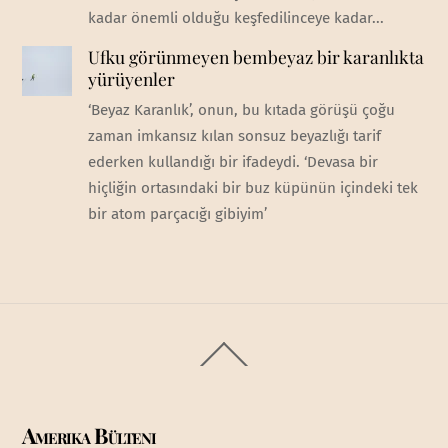
kadar önemli olduğu keşfedilinceye kadar...
Ufku görünmeyen bembeyaz bir karanlıkta
yürüyenler
‘Beyaz Karanlık’, onun, bu kıtada görüşü çoğu
zaman imkansız kılan sonsuz beyazlığı tarif
ederken kullandığı bir ifadeydi. ‘Devasa bir
hiçliğin ortasındaki bir buz küpünün içindeki tek
bir atom parçacığı gibiyim’
Back
To
Top
Amerika Bülteni