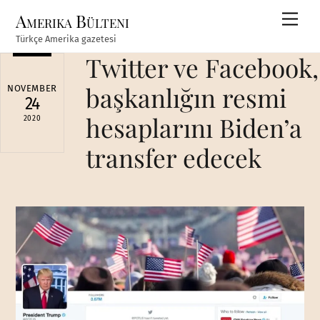
Skip
Amerika Bülteni
Men
to
Türkçe Amerika gazetesi
content
Twitter ve Facebook,
başkanlığın resmi
NOVEMBER
24
hesaplarını Biden’a
2020
transfer edecek