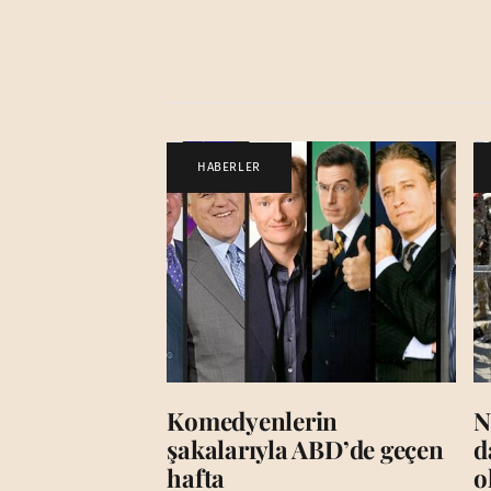
HABERLER
Komedyenlerin
N
şakalarıyla ABD’de geçen
d
hafta
o