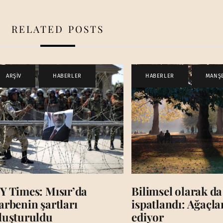
RELATED POSTS
ARŞİV
,
HABERLER
HABERLER
,
MANŞ
Y Times: Mısır’da
Bilimsel olarak da
arbenin şartları
ispatlandı: Ağaçl
luşturuldu
ediyor