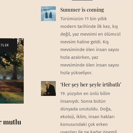
Summer is coming
Türümüzün 11 bin yıllık
modern tarihinde ilk kez, kış
değil, yaz mevsimi en ölümcül
mevsim haline geldi. Kış
ETLER
mevsiminde ölen insan sayısı
hızla azalırken, yaz
mevsiminde ölen insan sayısı
hızla yükseliyor.
‘Her şey her şeyle irtibatlı’
19. yüzyılın en ünlü bilim
insanıydı. Sonra bütün
dünyada unutuldu. Doğa,
ekoloji, iklim, insan hakları
ar mutlu
konusundaki çok erken
uyarıları ile ne kadar önemli