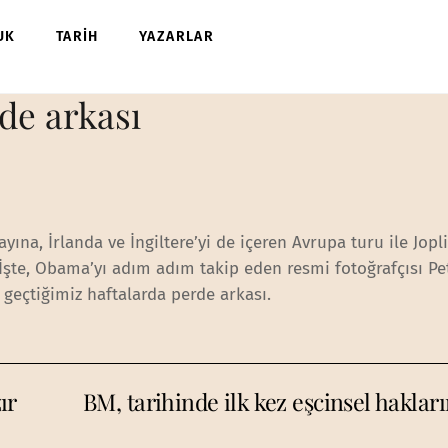
UK
TARİH
YAZARLAR
de arkası
na, İrlanda ve İngiltere’yi de içeren Avrupa turu ile Jopli
İşte, Obama’yı adım adım takip eden resmi fotoğrafçısı Pe
 geçtiğimiz haftalarda perde arkası.
ır
BM, tarihinde ilk kez eşcinsel hakları