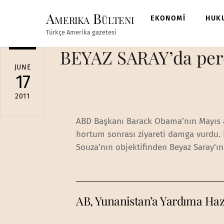
Skip
Amerika Bülteni
to
EKONOMİ
HUK
content
Türkçe Amerika gazetesi
BEYAZ SARAY’da per
JUNE
17
2011
ABD Başkanı Barack Obama’nın Mayıs ayı
hortum sonrası ziyareti damga vurdu. 
Souza’nın objektifinden Beyaz Saray’ın
AB, Yunanistan’a Yardıma Haz