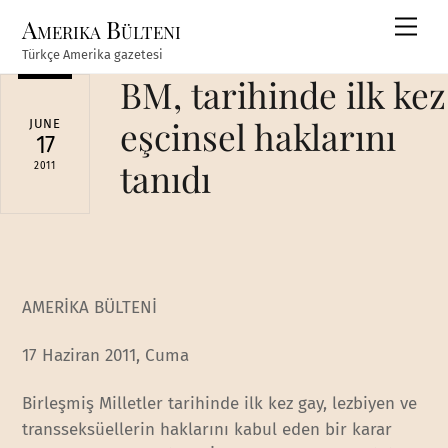
Skip
Amerika Bülteni
Men
to
Türkçe Amerika gazetesi
content
BM, tarihinde ilk kez
eşcinsel haklarını
JUNE
17
tanıdı
2011
AMERİKA BÜLTENİ
17 Haziran 2011, Cuma
Birleşmiş Milletler tarihinde ilk kez gay, lezbiyen ve
transseksüellerin haklarını kabul eden bir karar