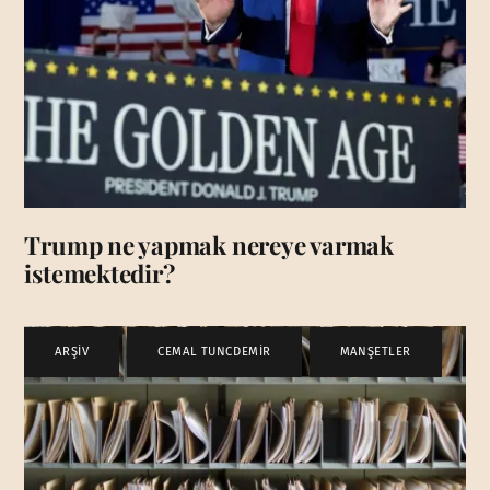
Trump ne yapmak nereye varmak
istemektedir?
ARŞİV
,
CEMAL TUNCDEMİR
,
MANŞETLER