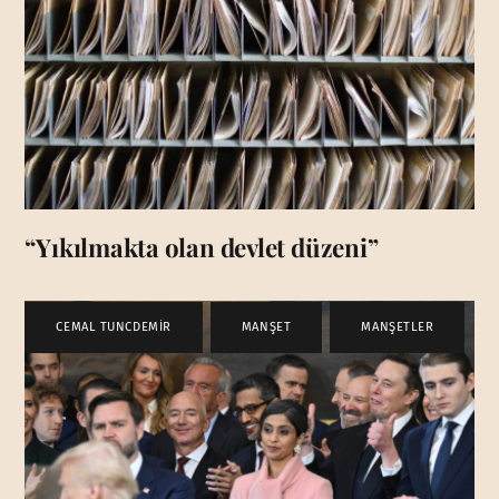
“Yıkılmakta olan devlet düzeni”
CEMAL TUNCDEMİR
,
MANŞET
,
MANŞETLER