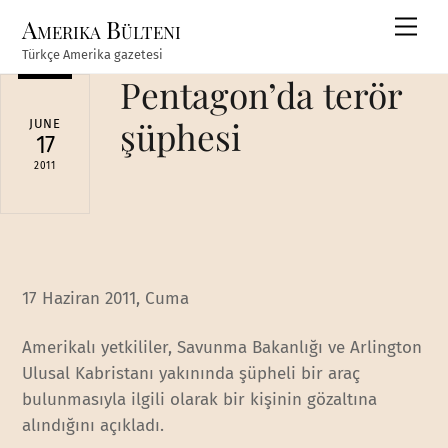
Skip
Amerika Bülteni
Men
to
Türkçe Amerika gazetesi
content
Pentagon’da terör
şüphesi
JUNE
17
2011
17 Haziran 2011, Cuma
Amerikalı yetkililer, Savunma Bakanlığı ve Arlington
Ulusal Kabristanı yakınında şüpheli bir araç
bulunmasıyla ilgili olarak bir kişinin gözaltına
alındığını açıkladı.