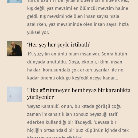
Türümüzün 11 bin yıllık modern tarihinde ilk kez,
kış değil, yaz mevsimi en ölümcül mevsim haline
geldi. Kış mevsiminde ölen insan sayısı hızla
azalırken, yaz mevsiminde ölen insan sayısı hızla
yükseliyor.
‘Her şey her şeyle irtibatlı’
19. yüzyılın en ünlü bilim insanıydı. Sonra bütün
dünyada unutuldu. Doğa, ekoloji, iklim, insan
hakları konusundaki çok erken uyarıları ile ne
kadar önemli olduğu keşfedilinceye kadar...
Ufku görünmeyen bembeyaz bir karanlıkta
yürüyenler
‘Beyaz Karanlık’, onun, bu kıtada görüşü çoğu
zaman imkansız kılan sonsuz beyazlığı tarif
ederken kullandığı bir ifadeydi. ‘Devasa bir
hiçliğin ortasındaki bir buz küpünün içindeki tek