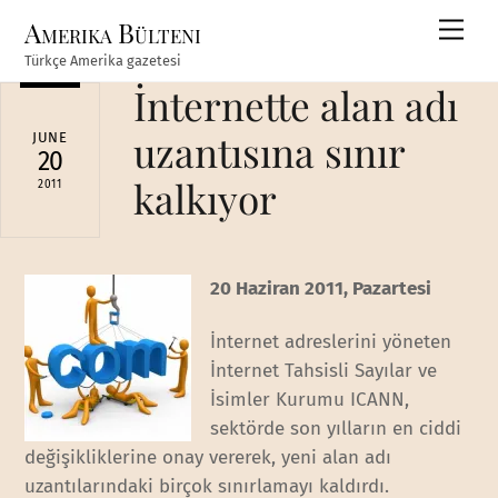
Skip
Amerika Bülteni
Men
to
Türkçe Amerika gazetesi
content
İnternette alan adı
uzantısına sınır
JUNE
20
kalkıyor
2011
20 Haziran 2011, Pazartesi
İnternet adreslerini yöneten
İnternet Tahsisli Sayılar ve
İsimler Kurumu ICANN,
sektörde son yılların en ciddi
değişikliklerine onay vererek, yeni alan adı
uzantılarındaki birçok sınırlamayı kaldırdı.