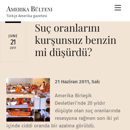
Skip
Amerika Bülteni
Men
to
Türkçe Amerika gazetesi
content
Suç oranlarını
kurşunsuz benzin
JUNE
21
mi düşürdü?
2011
21 Haziran 2011, Salı
Amerika Birleşik
Devletleri’nde 20 yıldır
düşüşte olan suç oranlarında
resesyona rağmen son iki yıl
içinde ciddi oranda bir azalma görüldü.