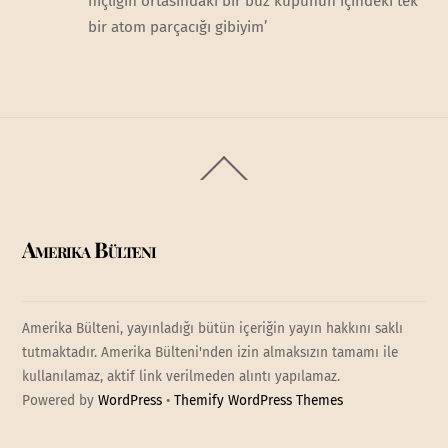
hiçliğin ortasındaki bir buz küpünün içindeki tek
bir atom parçacığı gibiyim’
Back
To
Top
Amerika Bülteni
Amerika Bülteni, yayınladığı bütün içeriğin yayın hakkını saklı
tutmaktadır. Amerika Bülteni'nden izin almaksızın tamamı ile
kullanılamaz, aktif link verilmeden alıntı yapılamaz.
Powered by
WordPress
•
Themify WordPress Themes