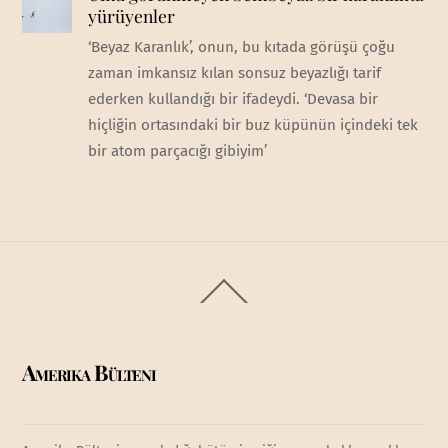
yürüyenler
‘Beyaz Karanlık’, onun, bu kıtada görüşü çoğu
zaman imkansız kılan sonsuz beyazlığı tarif
ederken kullandığı bir ifadeydi. ‘Devasa bir
hiçliğin ortasındaki bir buz küpünün içindeki tek
bir atom parçacığı gibiyim’
Back
To
Top
Amerika Bülteni