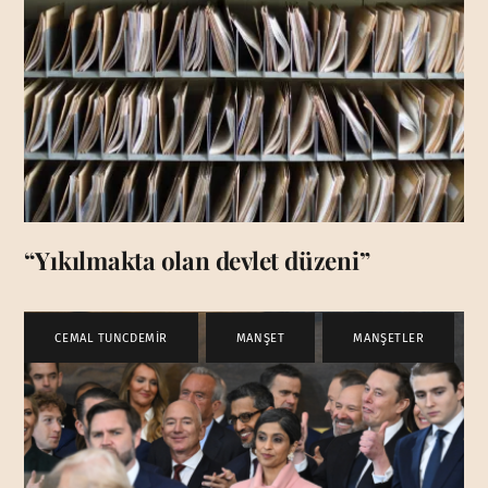
“Yıkılmakta olan devlet düzeni”
CEMAL TUNCDEMİR
,
MANŞET
,
MANŞETLER