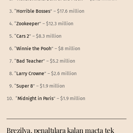
“
Horrible Bosses
” – $17.6 million
“
Zookeeper
” – $12.3 million
“
Cars 2
” – $8.3 million
“
Winnie the Pooh
” – $8 million
“
Bad Teacher
” – $5.2 million
“
Larry Crowne
” – $2.6 million
“
Super 8
” – $1.9 million
“
Midnight in Paris
” – $1.9 million
Brezilya, penaltılara kalan maçta tek