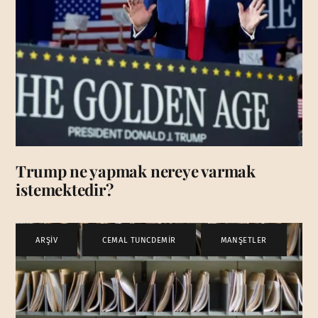
Trump ne yapmak nereye varmak
istemektedir?
ARŞİV
,
CEMAL TUNCDEMİR
,
MANŞETLER