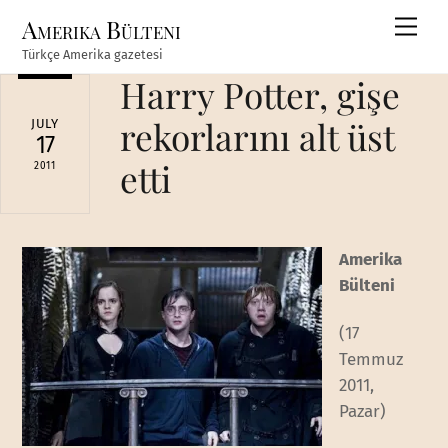
Skip
Amerika Bülteni
Men
to
Türkçe Amerika gazetesi
content
Harry Potter, gişe
rekorlarını alt üst
JULY
17
etti
2011
Amerika
Bülteni
(17
Temmuz
2011,
Pazar)