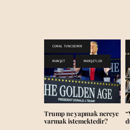
CEMAL TUNCDEMİR
,
MANŞET
,
MANŞETLER
Trump ne yapmak nereye
“
varmak istemektedir?
d