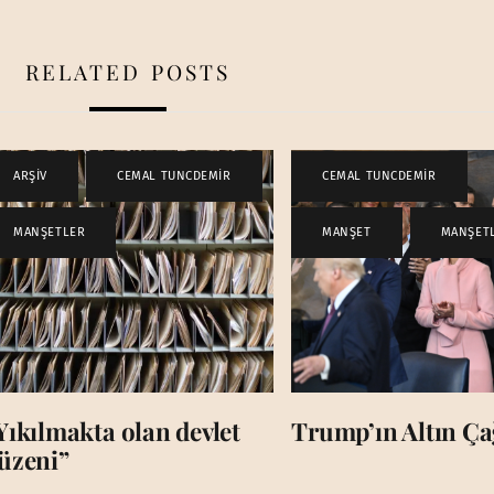
RELATED POSTS
ARŞİV
,
CEMAL TUNCDEMİR
,
CEMAL TUNCDEMİR
,
MANŞETLER
MANŞET
,
MANŞET
Yıkılmakta olan devlet
Trump’ın Altın Çağ
üzeni”