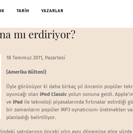
UK
TARİH
YAZARLAR
ona mı erdiriyor?
18 Temmuz 2011, Pazartesi
(Amerika Bülteni)
Öyle görünüyor ki daha birkaç yıl öncenin popüler tekn
oyuncağı olan
iPod Classic
yolun sonuna geldi. Apple’ı
ve
iPad
ile teknoloji piyasalarında fırtınalar estirdiği
bir zamanların popüler MP3 oynatıcısını üretmekten v
planladığı belirtiliyor.
eğindeki satışlarının önceki yılın aynı dönemine göre yüzde