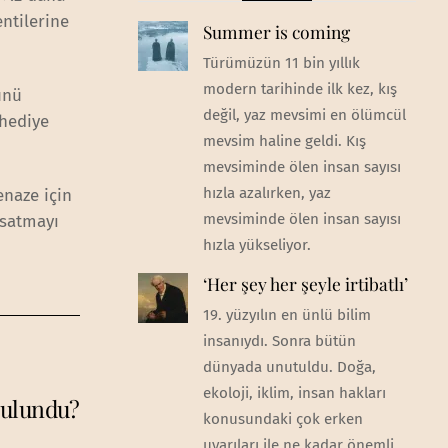
ntilerine
Summer is coming
Türümüzün 11 bin yıllık
modern tarihinde ilk kez, kış
ünü
değil, yaz mevsimi en ölümcül
 hediye
mevsim haline geldi. Kış
mevsiminde ölen insan sayısı
hızla azalırken, yaz
enaze için
mevsiminde ölen insan sayısı
 satmayı
hızla yükseliyor.
‘Her şey her şeyle irtibatlı’
19. yüzyılın en ünlü bilim
insanıydı. Sonra bütün
dünyada unutuldu. Doğa,
ekoloji, iklim, insan hakları
bulundu?
konusundaki çok erken
uyarıları ile ne kadar önemli