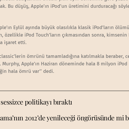
. Bu düşüş, Apple’ın iPod’un üretimini durduracağı söyle
ple’ın Eylül ayında büyük olasılıkla klasik iPod’ların ölüm
n, özellikle iPod Touch’ların çıkmasından sonra, kimsenin
 işaret etti.
 classic’lerin ömrünü tamamladığına katılmakla beraber, c
ı. Murphy, Apple’ın Haziran döneminde hala 8 milyon iPod
iğin hala ömrü var’’ dedi.
sessizce politikayı bıraktı
ma’nın 2012’de yenileceği öngörüsünde mi 