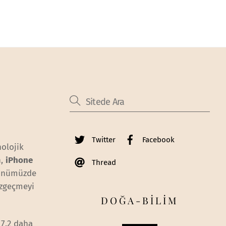
Twitter
Facebook
olojik
n,
iPhone
Thread
 günümüzde
azgeçmeyi
DOĞA-BİLİM
 7.2 daha