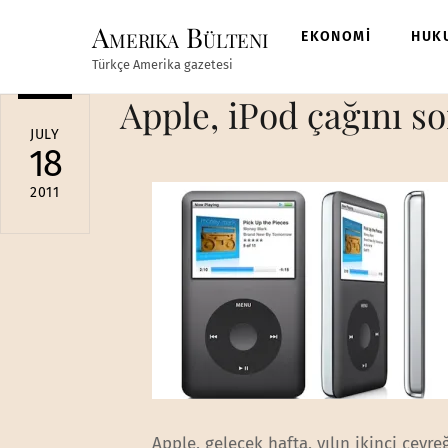
Skip
Amerika Bülteni
to
EKONOMİ
HUK
content
Türkçe Amerika gazetesi
Apple, iPod çağını s
JULY
18
2011
Apple, gelecek hafta, yılın ikinci çeyr