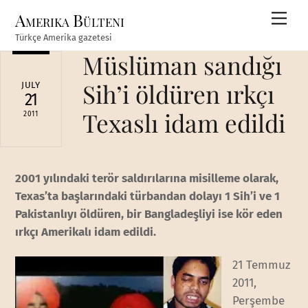
Skip
Amerika Bülteni
Men
to
Türkçe Amerika gazetesi
content
Müslüman sandığı
Sih’i öldüren ırkçı
JULY
21
Texaslı idam edildi
2011
2001 yılındaki terör saldırılarına misilleme olarak,
Texas’ta başlarındaki türbandan dolayı 1 Sih’i ve 1
Pakistanlıyı öldüren, bir Bangladeşliyi ise kör eden
ırkçı Amerikalı idam edildi.
21 Temmuz
2011,
Perşembe