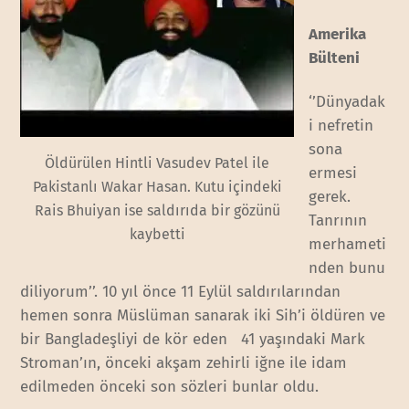
Amerika
Bülteni
‘’Dünyadak
i nefretin
sona
Öldürülen Hintli Vasudev Patel ile
ermesi
Pakistanlı Wakar Hasan. Kutu içindeki
gerek.
Rais Bhuiyan ise saldırıda bir gözünü
Tanrının
kaybetti
merhameti
nden bunu
diliyorum’’. 10 yıl önce 11 Eylül saldırılarından
hemen sonra Müslüman sanarak iki Sih’i öldüren ve
bir Bangladeşliyi de kör eden 41 yaşındaki Mark
Stroman’ın, önceki akşam zehirli iğne ile idam
edilmeden önceki son sözleri bunlar oldu.