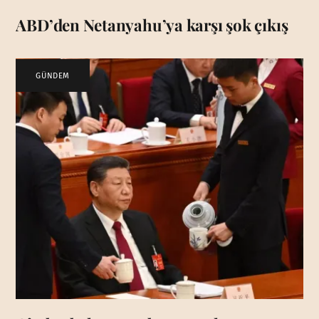
ABD’den Netanyahu’ya karşı şok çıkış
GÜNDEM