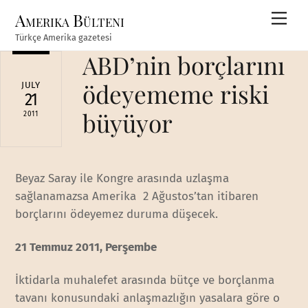
Skip
Amerika Bülteni
Men
to
Türkçe Amerika gazetesi
content
ABD’nin borçlarını
ödeyememe riski
JULY
21
büyüyor
2011
Beyaz Saray ile Kongre arasında uzlaşma
sağlanamazsa Amerika 2 Ağustos’tan itibaren
borçlarını ödeyemez duruma düşecek.
21 Temmuz 2011, Perşembe
İktidarla muhalefet arasında bütçe ve borçlanma
tavanı konusundaki anlaşmazlığın yasalara göre o